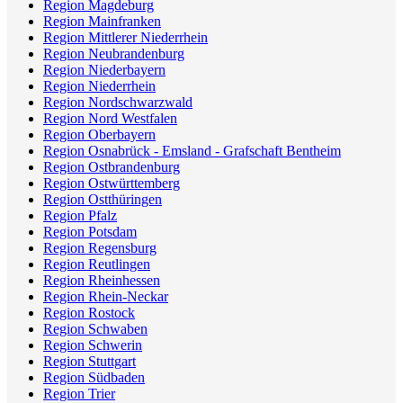
Region Magdeburg
Region Mainfranken
Region Mittlerer Niederrhein
Region Neubrandenburg
Region Niederbayern
Region Niederrhein
Region Nordschwarzwald
Region Nord Westfalen
Region Oberbayern
Region Osnabrück - Emsland - Grafschaft Bentheim
Region Ostbrandenburg
Region Ostwürttemberg
Region Ostthüringen
Region Pfalz
Region Potsdam
Region Regensburg
Region Reutlingen
Region Rheinhessen
Region Rhein-Neckar
Region Rostock
Region Schwaben
Region Schwerin
Region Stuttgart
Region Südbaden
Region Trier