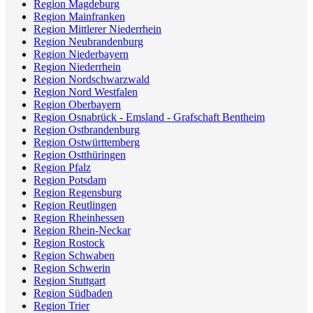
Region Magdeburg
Region Mainfranken
Region Mittlerer Niederrhein
Region Neubrandenburg
Region Niederbayern
Region Niederrhein
Region Nordschwarzwald
Region Nord Westfalen
Region Oberbayern
Region Osnabrück - Emsland - Grafschaft Bentheim
Region Ostbrandenburg
Region Ostwürttemberg
Region Ostthüringen
Region Pfalz
Region Potsdam
Region Regensburg
Region Reutlingen
Region Rheinhessen
Region Rhein-Neckar
Region Rostock
Region Schwaben
Region Schwerin
Region Stuttgart
Region Südbaden
Region Trier