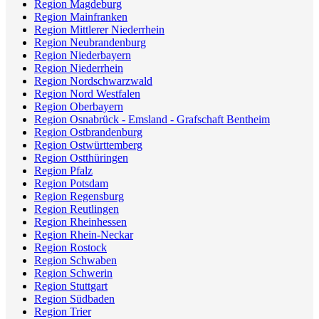
Region Magdeburg
Region Mainfranken
Region Mittlerer Niederrhein
Region Neubrandenburg
Region Niederbayern
Region Niederrhein
Region Nordschwarzwald
Region Nord Westfalen
Region Oberbayern
Region Osnabrück - Emsland - Grafschaft Bentheim
Region Ostbrandenburg
Region Ostwürttemberg
Region Ostthüringen
Region Pfalz
Region Potsdam
Region Regensburg
Region Reutlingen
Region Rheinhessen
Region Rhein-Neckar
Region Rostock
Region Schwaben
Region Schwerin
Region Stuttgart
Region Südbaden
Region Trier