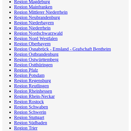
Region Magdeburg
Region Mainfranken
Region Mittlerer Niederrhein
Region Neubrandenburg
Region Niederbayern
Region Niederrhein
Region Nordschwarzwald
Region Nord Westfalen
Region Oberbayern
Region Osnabrück - Emsland - Grafschaft Bentheim
Region Ostbrandenburg
Region Ostwürttemberg
Region Ostthüringen
Region Pfalz
Region Potsdam
Region Regensburg
Region Reutlingen
Region Rheinhessen
Region Rhein-Neckar
Region Rostock
Region Schwaben
Region Schwerin
Region Stuttgart
Region Südbaden
Region Trier