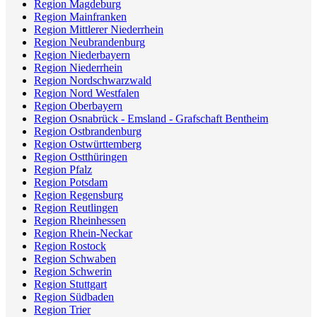
Region Magdeburg
Region Mainfranken
Region Mittlerer Niederrhein
Region Neubrandenburg
Region Niederbayern
Region Niederrhein
Region Nordschwarzwald
Region Nord Westfalen
Region Oberbayern
Region Osnabrück - Emsland - Grafschaft Bentheim
Region Ostbrandenburg
Region Ostwürttemberg
Region Ostthüringen
Region Pfalz
Region Potsdam
Region Regensburg
Region Reutlingen
Region Rheinhessen
Region Rhein-Neckar
Region Rostock
Region Schwaben
Region Schwerin
Region Stuttgart
Region Südbaden
Region Trier