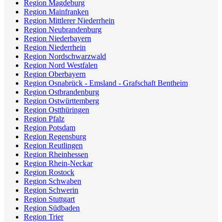
Region Magdeburg
Region Mainfranken
Region Mittlerer Niederrhein
Region Neubrandenburg
Region Niederbayern
Region Niederrhein
Region Nordschwarzwald
Region Nord Westfalen
Region Oberbayern
Region Osnabrück - Emsland - Grafschaft Bentheim
Region Ostbrandenburg
Region Ostwürttemberg
Region Ostthüringen
Region Pfalz
Region Potsdam
Region Regensburg
Region Reutlingen
Region Rheinhessen
Region Rhein-Neckar
Region Rostock
Region Schwaben
Region Schwerin
Region Stuttgart
Region Südbaden
Region Trier