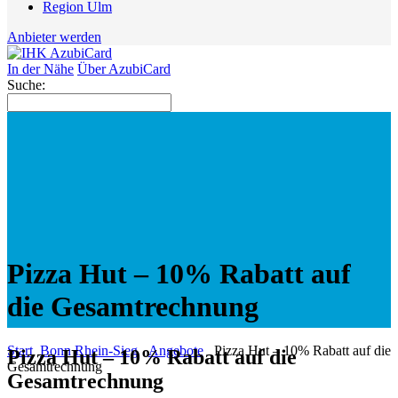
Region Ulm
Anbieter werden
In der Nähe
Über AzubiCard
Suche:
Pizza Hut – 10% Rabatt auf
die Gesamtrechnung
Start
Bonn Rhein-Sieg
Angebote
Pizza Hut – 10% Rabatt auf die
Pizza Hut – 10% Rabatt auf die
Gesamtrechnung
Gesamtrechnung