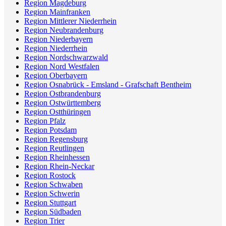
Region Magdeburg
Region Mainfranken
Region Mittlerer Niederrhein
Region Neubrandenburg
Region Niederbayern
Region Niederrhein
Region Nordschwarzwald
Region Nord Westfalen
Region Oberbayern
Region Osnabrück - Emsland - Grafschaft Bentheim
Region Ostbrandenburg
Region Ostwürttemberg
Region Ostthüringen
Region Pfalz
Region Potsdam
Region Regensburg
Region Reutlingen
Region Rheinhessen
Region Rhein-Neckar
Region Rostock
Region Schwaben
Region Schwerin
Region Stuttgart
Region Südbaden
Region Trier