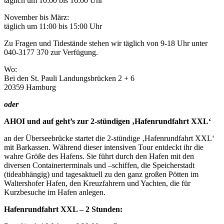
täglich um 10:00 bis 16:00 Uhr
November bis März:
täglich um 11:00 bis 15:00 Uhr
Zu Fragen und Tidestände stehen wir täglich von 9-18 Uhr unter
040-3177 370 zur Verfügung.
Wo:
Bei den St. Pauli Landungsbrücken 2 + 6
20359 Hamburg
oder
AHOI und auf geht’s zur 2-stündigen ‚Hafenrundfahrt XXL‘
an der Überseebrücke startet die 2-stündige ‚Hafenrundfahrt XXL‘
mit Barkassen. Während dieser intensiven Tour entdeckt ihr die
wahre Größe des Hafens. Sie führt durch den Hafen mit den
diversen Containerterminals und –schiffen, die Speicherstadt
(tideabhängig) und tagesaktuell zu den ganz großen Pötten im
Waltershofer Hafen, den Kreuzfahrern und Yachten, die für
Kurzbesuche im Hafen anlegen.
Hafenrundfahrt XXL – 2 Stunden: