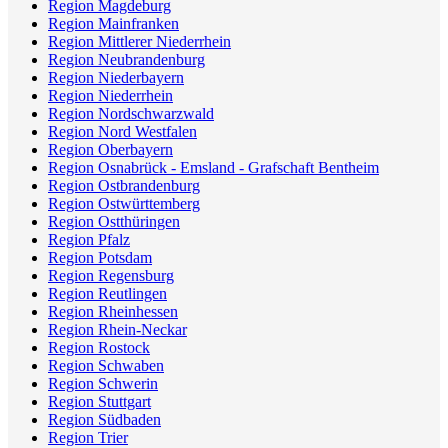
Region Magdeburg
Region Mainfranken
Region Mittlerer Niederrhein
Region Neubrandenburg
Region Niederbayern
Region Niederrhein
Region Nordschwarzwald
Region Nord Westfalen
Region Oberbayern
Region Osnabrück - Emsland - Grafschaft Bentheim
Region Ostbrandenburg
Region Ostwürttemberg
Region Ostthüringen
Region Pfalz
Region Potsdam
Region Regensburg
Region Reutlingen
Region Rheinhessen
Region Rhein-Neckar
Region Rostock
Region Schwaben
Region Schwerin
Region Stuttgart
Region Südbaden
Region Trier