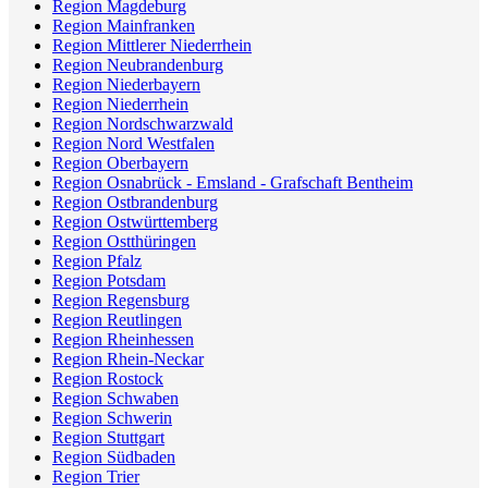
Region Magdeburg
Region Mainfranken
Region Mittlerer Niederrhein
Region Neubrandenburg
Region Niederbayern
Region Niederrhein
Region Nordschwarzwald
Region Nord Westfalen
Region Oberbayern
Region Osnabrück - Emsland - Grafschaft Bentheim
Region Ostbrandenburg
Region Ostwürttemberg
Region Ostthüringen
Region Pfalz
Region Potsdam
Region Regensburg
Region Reutlingen
Region Rheinhessen
Region Rhein-Neckar
Region Rostock
Region Schwaben
Region Schwerin
Region Stuttgart
Region Südbaden
Region Trier