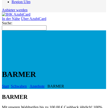
Region Ulm
Anbieter werden
In der Nähe
Über AzubiCard
Suche:
BARMER
Start
Schwaben
Angebote
BARMER
BARMER
Mit unseren Wahltarifen bis zu 100,00 € Cashback jährlich! 100%