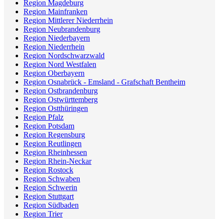
Region Magdeburg
Region Mainfranken
Region Mittlerer Niederrhein
Region Neubrandenburg
Region Niederbayern
Region Niederrhein
Region Nordschwarzwald
Region Nord Westfalen
Region Oberbayern
Region Osnabrück - Emsland - Grafschaft Bentheim
Region Ostbrandenburg
Region Ostwürttemberg
Region Ostthüringen
Region Pfalz
Region Potsdam
Region Regensburg
Region Reutlingen
Region Rheinhessen
Region Rhein-Neckar
Region Rostock
Region Schwaben
Region Schwerin
Region Stuttgart
Region Südbaden
Region Trier