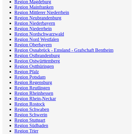
Region Magdeburg
Region Mainfranken
Region Mittlerer Niederrhein
Region Neubrandenburg
Region Niederbayern
Region Niederrhein
Region Nordschwarzwald
Region Nord Westfalen
Region Oberbayern
Region Osnabrück - Emsland - Grafschaft Bentheim
Region Ostbrandenburg
Region Ostwürttemberg
Region Ostthüringen
Region Pfalz
Region Potsdam
Region Regensburg
Region Reutlingen
Region Rheinhessen
Region Rhein-Neckar
Region Rostock
Region Schwaben
Region Schwerin
Region Stuttgart
Region Südbaden
Region Trier