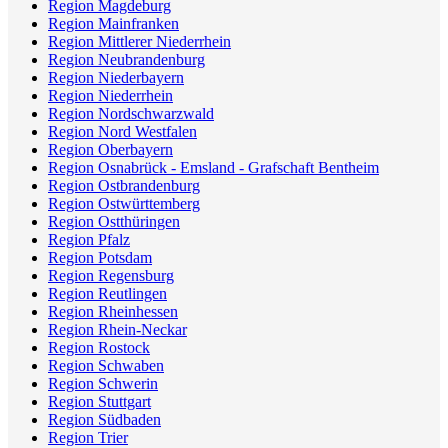
Region Magdeburg
Region Mainfranken
Region Mittlerer Niederrhein
Region Neubrandenburg
Region Niederbayern
Region Niederrhein
Region Nordschwarzwald
Region Nord Westfalen
Region Oberbayern
Region Osnabrück - Emsland - Grafschaft Bentheim
Region Ostbrandenburg
Region Ostwürttemberg
Region Ostthüringen
Region Pfalz
Region Potsdam
Region Regensburg
Region Reutlingen
Region Rheinhessen
Region Rhein-Neckar
Region Rostock
Region Schwaben
Region Schwerin
Region Stuttgart
Region Südbaden
Region Trier