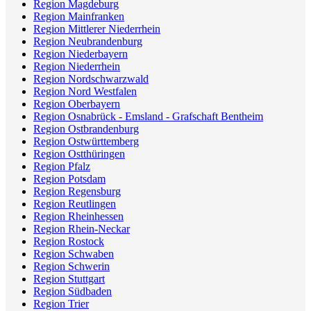
Region Magdeburg
Region Mainfranken
Region Mittlerer Niederrhein
Region Neubrandenburg
Region Niederbayern
Region Niederrhein
Region Nordschwarzwald
Region Nord Westfalen
Region Oberbayern
Region Osnabrück - Emsland - Grafschaft Bentheim
Region Ostbrandenburg
Region Ostwürttemberg
Region Ostthüringen
Region Pfalz
Region Potsdam
Region Regensburg
Region Reutlingen
Region Rheinhessen
Region Rhein-Neckar
Region Rostock
Region Schwaben
Region Schwerin
Region Stuttgart
Region Südbaden
Region Trier