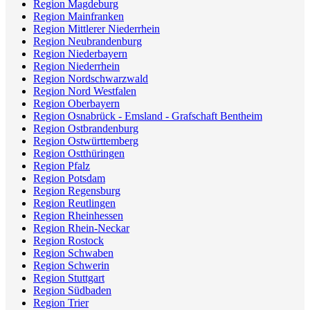
Region Magdeburg
Region Mainfranken
Region Mittlerer Niederrhein
Region Neubrandenburg
Region Niederbayern
Region Niederrhein
Region Nordschwarzwald
Region Nord Westfalen
Region Oberbayern
Region Osnabrück - Emsland - Grafschaft Bentheim
Region Ostbrandenburg
Region Ostwürttemberg
Region Ostthüringen
Region Pfalz
Region Potsdam
Region Regensburg
Region Reutlingen
Region Rheinhessen
Region Rhein-Neckar
Region Rostock
Region Schwaben
Region Schwerin
Region Stuttgart
Region Südbaden
Region Trier