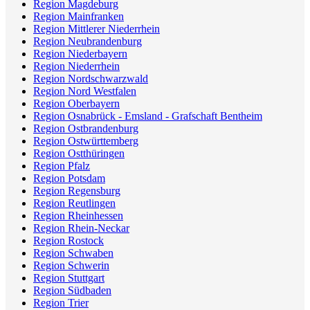
Region Magdeburg
Region Mainfranken
Region Mittlerer Niederrhein
Region Neubrandenburg
Region Niederbayern
Region Niederrhein
Region Nordschwarzwald
Region Nord Westfalen
Region Oberbayern
Region Osnabrück - Emsland - Grafschaft Bentheim
Region Ostbrandenburg
Region Ostwürttemberg
Region Ostthüringen
Region Pfalz
Region Potsdam
Region Regensburg
Region Reutlingen
Region Rheinhessen
Region Rhein-Neckar
Region Rostock
Region Schwaben
Region Schwerin
Region Stuttgart
Region Südbaden
Region Trier