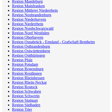
Region Magdeburg
Region Mainfranken
Region Mittlerer Niederrhein
Region Neubrandenburg
Region Niederbayern
Region Niederrhein
Region Nordschwarzwald
Region Nord Westfalen
Region Oberbayern
Region Osnabrück - Emsland - Grafschaft Bentheim
Region Ostbrandenburg
Region Ostwürttemberg
Region Ostthüringen
Region Pfalz
Region Potsdam
Region Regensburg
Region Reutlingen
Region Rheinhessen
Region Rhein-Neckar
Region Rostock
Region Schwaben
Region Schwerin
Region Stuttgart
Region Südbaden
Region Trier