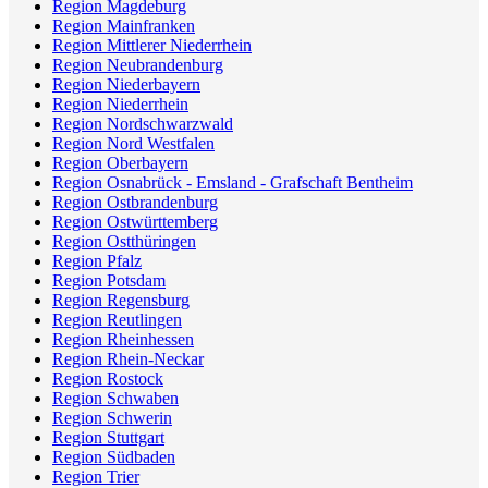
Region Magdeburg
Region Mainfranken
Region Mittlerer Niederrhein
Region Neubrandenburg
Region Niederbayern
Region Niederrhein
Region Nordschwarzwald
Region Nord Westfalen
Region Oberbayern
Region Osnabrück - Emsland - Grafschaft Bentheim
Region Ostbrandenburg
Region Ostwürttemberg
Region Ostthüringen
Region Pfalz
Region Potsdam
Region Regensburg
Region Reutlingen
Region Rheinhessen
Region Rhein-Neckar
Region Rostock
Region Schwaben
Region Schwerin
Region Stuttgart
Region Südbaden
Region Trier