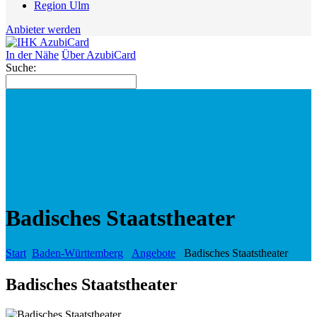
Region Ulm
Anbieter werden
In der Nähe
Über AzubiCard
Suche:
Badisches Staatstheater
Start
Baden-Württemberg
Angebote
Badisches Staatstheater
Badisches Staatstheater