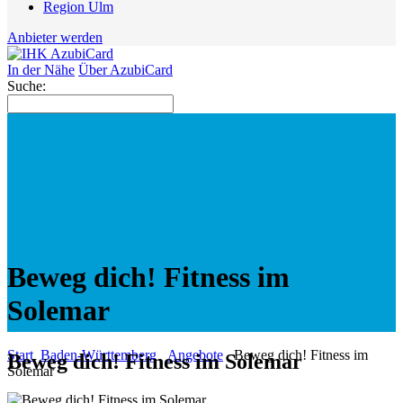
Region Ulm
Anbieter werden
In der Nähe
Über AzubiCard
Suche:
Beweg dich! Fitness im
Solemar
Start
Baden-Württemberg
Angebote
Beweg dich! Fitness im
Beweg dich! Fitness im Solemar
Solemar