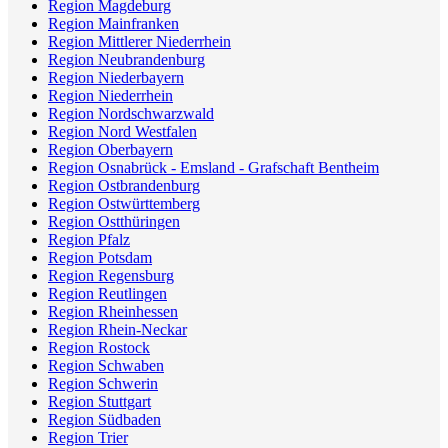
Region Magdeburg
Region Mainfranken
Region Mittlerer Niederrhein
Region Neubrandenburg
Region Niederbayern
Region Niederrhein
Region Nordschwarzwald
Region Nord Westfalen
Region Oberbayern
Region Osnabrück - Emsland - Grafschaft Bentheim
Region Ostbrandenburg
Region Ostwürttemberg
Region Ostthüringen
Region Pfalz
Region Potsdam
Region Regensburg
Region Reutlingen
Region Rheinhessen
Region Rhein-Neckar
Region Rostock
Region Schwaben
Region Schwerin
Region Stuttgart
Region Südbaden
Region Trier