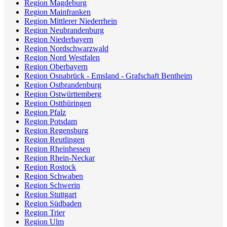
Region Magdeburg
Region Mainfranken
Region Mittlerer Niederrhein
Region Neubrandenburg
Region Niederbayern
Region Nordschwarzwald
Region Nord Westfalen
Region Oberbayern
Region Osnabrück - Emsland - Grafschaft Bentheim
Region Ostbrandenburg
Region Ostwürttemberg
Region Ostthüringen
Region Pfalz
Region Potsdam
Region Regensburg
Region Reutlingen
Region Rheinhessen
Region Rhein-Neckar
Region Rostock
Region Schwaben
Region Schwerin
Region Stuttgart
Region Südbaden
Region Trier
Region Ulm