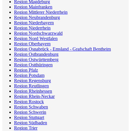
Region Magdeburg
Region Mainfranken
Region Mittlerer Niederrhein
Region Neubrandenburg
Region Niederbayern
Region Niederrhein
Region Nordschwarzwald
Region Nord Westfalen
Region Oberbayern
Region Osnabrück - Emsland - Grafschaft Bentheim
Region Ostbrandenburg
Region Ostwürttemberg
Region Ostthüringen
Region Pfalz
Region Potsdam
Region Regensburg
Region Reutlingen
Region Rheinhessen
Region Rhein-Neckar
Region Rostock
Region Schwaben
Region Schwerin
Region Stuttgart
Region Südbaden
Region Trier