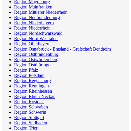
Region Magdeburg
Region Mainfranken
Region Mittlerer Niederrhein
Region Neubrandenburg
Region Niederbayern
Region Niederrhein
Region Nordschwarzwald
Region Nord Westfalen
Region Oberbayern
Region Osnabrück - Emsland - Grafschaft Bentheim
Region Ostbrandenburg
Region Ostwürttemberg
Region Ostthüringen
Region Pfalz
Region Potsdam
Region Regensburg
Region Reutlingen
Region Rheinhessen
Region Rhein-Neckar
Region Rostock
Region Schwaben
Region Schwerin
Region Stuttgart
Region Südbaden
Region Trier