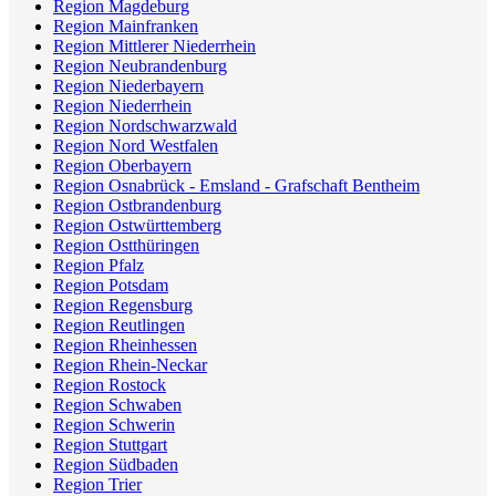
Region Magdeburg
Region Mainfranken
Region Mittlerer Niederrhein
Region Neubrandenburg
Region Niederbayern
Region Niederrhein
Region Nordschwarzwald
Region Nord Westfalen
Region Oberbayern
Region Osnabrück - Emsland - Grafschaft Bentheim
Region Ostbrandenburg
Region Ostwürttemberg
Region Ostthüringen
Region Pfalz
Region Potsdam
Region Regensburg
Region Reutlingen
Region Rheinhessen
Region Rhein-Neckar
Region Rostock
Region Schwaben
Region Schwerin
Region Stuttgart
Region Südbaden
Region Trier