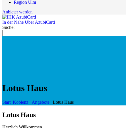
Region Ulm
Anbieter werden
In der Nähe
Über AzubiCard
Suche:
Lotus Haus
Start
Koblenz
Angebote
Lotus Haus
Lotus Haus
Herzlich Willkommen