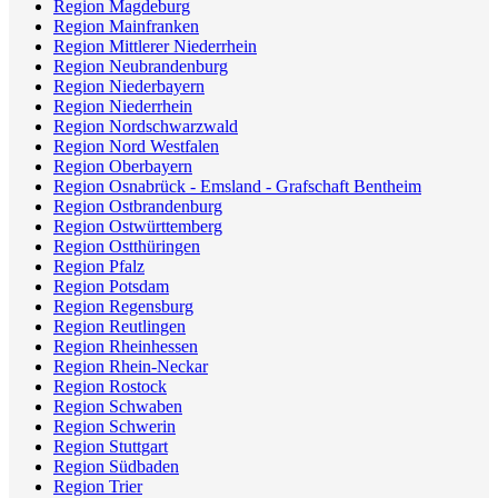
Region Magdeburg
Region Mainfranken
Region Mittlerer Niederrhein
Region Neubrandenburg
Region Niederbayern
Region Niederrhein
Region Nordschwarzwald
Region Nord Westfalen
Region Oberbayern
Region Osnabrück - Emsland - Grafschaft Bentheim
Region Ostbrandenburg
Region Ostwürttemberg
Region Ostthüringen
Region Pfalz
Region Potsdam
Region Regensburg
Region Reutlingen
Region Rheinhessen
Region Rhein-Neckar
Region Rostock
Region Schwaben
Region Schwerin
Region Stuttgart
Region Südbaden
Region Trier