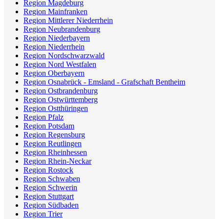
Region Magdeburg
Region Mainfranken
Region Mittlerer Niederrhein
Region Neubrandenburg
Region Niederbayern
Region Niederrhein
Region Nordschwarzwald
Region Nord Westfalen
Region Oberbayern
Region Osnabrück - Emsland - Grafschaft Bentheim
Region Ostbrandenburg
Region Ostwürttemberg
Region Ostthüringen
Region Pfalz
Region Potsdam
Region Regensburg
Region Reutlingen
Region Rheinhessen
Region Rhein-Neckar
Region Rostock
Region Schwaben
Region Schwerin
Region Stuttgart
Region Südbaden
Region Trier