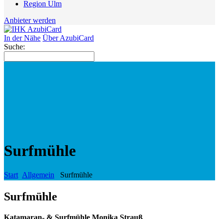
Region Ulm
Anbieter werden
In der Nähe
Über AzubiCard
Suche:
Surfmühle
Start
Allgemein
Surfmühle
Surfmühle
Katamaran- & Surfmühle Monika Strauß