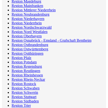
Region Magdeburg
Region Mainfranken
Region Mittlerer Niederrhein
Region Neubrandenburg
Region Niederbayern
Region Niederrhein
Region Nordschwarzwald
Region Nord Westfalen
Region Oberbayern
Region Osnabrück - Emsland - Grafschaft Bentheim
Region Ostbrandenburg
Region Ostwürttemberg
Region Ostthüringen
Region Pfalz
Region Potsdam
Region Regensburg
Region Reutlingen
Region Rheinhessen
Region Rhein-Neckar
Region Rostock
Region Schwaben
Region Schwerin
Region Stuttgart
Region Südbaden
Region Trier