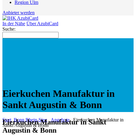
Region Ulm
Anbieter werden
In der Nähe
Über AzubiCard
Suche:
Eierkuchen Manufaktur in
Sankt Augustin & Bonn
Start
Bonn Rhein-Sieg
Angebote
Eierkuchen Manufaktur in
Eierkuchen Manufaktur in Sankt
Sankt Augustin & Bonn
Augustin & Bonn