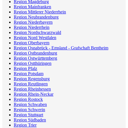
Region Magdeburg
Region Mainfranken
Region Mittlerer Niederrhein
Region Neubrandenburg
Region Niederbayern
Region Niederrhein
Region Nordschwarzwald
Region Nord Westfalen
Region Oberbayern
Region Osnabrück - Emsland - Grafschaft Bentheim
Region Ostbrandenburg
Region Ostwürttemberg
Region Ostthüringen
Region Pfalz
Region Potsdam
Region Regensburg
Region Reutlingen
Region Rheinhessen
Region Rhein-Neckar
Region Rostock
Region Schwaben
Region Schwerin
Region Stuttgart
Region Südbaden
Region Trier