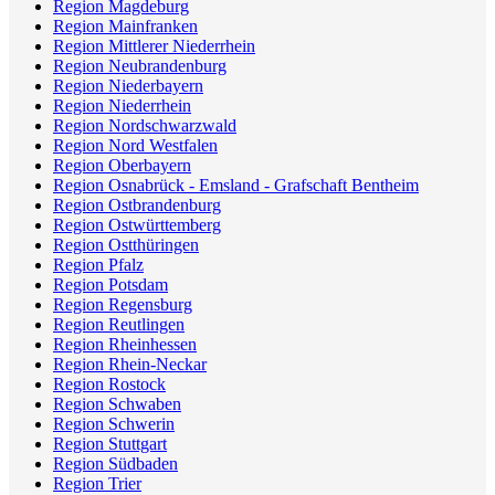
Region Magdeburg
Region Mainfranken
Region Mittlerer Niederrhein
Region Neubrandenburg
Region Niederbayern
Region Niederrhein
Region Nordschwarzwald
Region Nord Westfalen
Region Oberbayern
Region Osnabrück - Emsland - Grafschaft Bentheim
Region Ostbrandenburg
Region Ostwürttemberg
Region Ostthüringen
Region Pfalz
Region Potsdam
Region Regensburg
Region Reutlingen
Region Rheinhessen
Region Rhein-Neckar
Region Rostock
Region Schwaben
Region Schwerin
Region Stuttgart
Region Südbaden
Region Trier