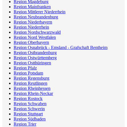
Region Magdeburg
Region Mainfranken
Region Mittlerer Niederrhein
Region Neubrandenburg
Region Niederbayern
Region Niederrhein
Region Nordschwarzwald
Region Nord Westfalen
Region Oberbayern
Region Osnabrück - Emsland - Grafschaft Bentheim
Region Ostbrandenburg
Region Ostwürttemberg
Region Ostthüringen
Region Pfalz
Region Potsdam
Region Regensburg
Region Reutlingen
Region Rheinhessen
Region Rhein-Neckar
Region Rostock
Region Schwaben
Region Schwerin
Region Stuttgart
Region Südbaden
Region Trier