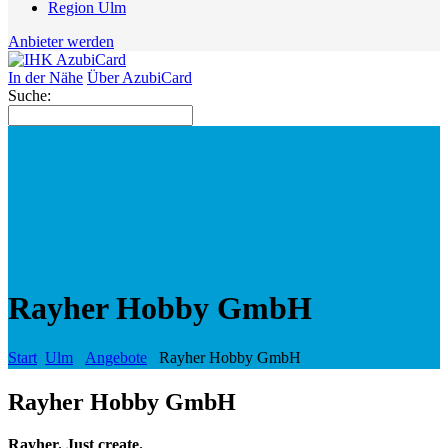
Region Ulm
Anbieter werden
In der Nähe
Über AzubiCard
Suche:
Rayher Hobby GmbH
Start
Ulm
Angebote
Rayher Hobby GmbH
Rayher Hobby GmbH
Rayher. Just create.