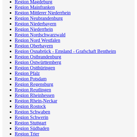
Region Magdeburg
Region Mainfranken
Region Mittlerer Niederrhein
Region Neubrandenburg
Region Niederbayern
Region Niederrhein
Region Nordschwarzwald
Region Nord Westfalen
Region Oberbayern
Region Osnabrück - Emsland - Grafschaft Bentheim
Region Ostbrandenburg
Region Ostwürttemberg
Region Ostthüringen
Region Pfalz
Region Potsdam
Region Regensburg
Region Reutlingen
Region Rheinhessen
Region Rhein-Neckar
Region Rostock
Region Schwaben
Region Schwerin
Region Stuttgart
Region Südbaden
Region Trier