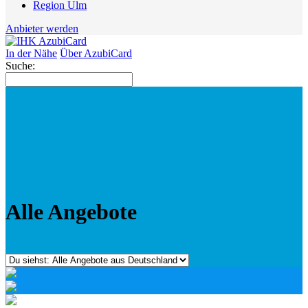
Region Ulm
Anbieter werden
In der Nähe
Über AzubiCard
Suche:
Alle Angebote