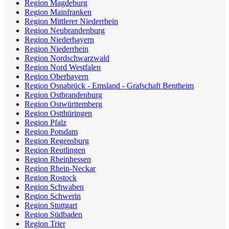
Region Magdeburg
Region Mainfranken
Region Mittlerer Niederrhein
Region Neubrandenburg
Region Niederbayern
Region Niederrhein
Region Nordschwarzwald
Region Nord Westfalen
Region Oberbayern
Region Osnabrück - Emsland - Grafschaft Bentheim
Region Ostbrandenburg
Region Ostwürttemberg
Region Ostthüringen
Region Pfalz
Region Potsdam
Region Regensburg
Region Reutlingen
Region Rheinhessen
Region Rhein-Neckar
Region Rostock
Region Schwaben
Region Schwerin
Region Stuttgart
Region Südbaden
Region Trier