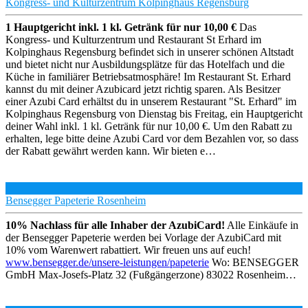
Kongress- und Kulturzentrum Kolpinghaus Regensburg
1 Hauptgericht inkl. 1 kl. Getränk für nur 10,00 €
Das
Kongress- und Kulturzentrum und Restaurant St Erhard im
Kolpinghaus Regensburg befindet sich in unserer schönen Altstadt
und bietet nicht nur Ausbildungsplätze für das Hotelfach und die
Küche in familiärer Betriebsatmosphäre! Im Restaurant St. Erhard
kannst du mit deiner Azubicard jetzt richtig sparen. Als Besitzer
einer Azubi Card erhältst du in unserem Restaurant "St. Erhard" im
Kolpinghaus Regensburg von Dienstag bis Freitag, ein Hauptgericht
deiner Wahl inkl. 1 kl. Getränk für nur 10,00 €. Um den Rabatt zu
erhalten, lege bitte deine Azubi Card vor dem Bezahlen vor, so dass
der Rabatt gewährt werden kann. Wir bieten e…
Bensegger Papeterie Rosenheim
10% Nachlass für alle Inhaber der AzubiCard!
Alle Einkäufe in
der Bensegger Papeterie werden bei Vorlage der AzubiCard mit
10% vom Warenwert rabattiert. Wir freuen uns auf euch!
www.bensegger.de/unsere-leistungen/papeterie
Wo: BENSEGGER
GmbH Max-Josefs-Platz 32 (Fußgängerzone) 83022 Rosenheim…