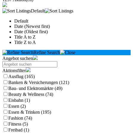
Default
Default
Date (Newest first)
Date (Oldest first)
Title A to Z
Title Z to A
Refine Search
Angebot suchen
Aktionsfilter
Ausflug (165)
Banken & Versicherungen (121)
Bau- und Elektromärkte (49)
Beauty & Wellness (74)
Eisbahn (1)
Essen (2)
Essen & Trinken (195)
Fashion (74)
Fitness (5)
Freibad (1)