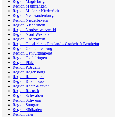
Region Magdeburg
Region Mainfranken
Region Mittlerer Niederrhein
Region Neubrandenburg
Region Niederbayern
Region Niederrhein
Region Nordschwarzwald
Region Nord Westfalen
Region Oberbayern
Region Osnabrück - Emsland - Grafschaft Bentheim
Region Ostbrandenburg
Region Ostwürttemberg
Region Ostthüringen
Region Pfalz
Region Potsdam
Region Regensburg
Region Reutlingen
Region Rheinhessen
Region Rhein-Neckar
Region Rostock
Region Schwaben
Region Schwerin
Region Stuttgart
Region Südbaden
Region Trier