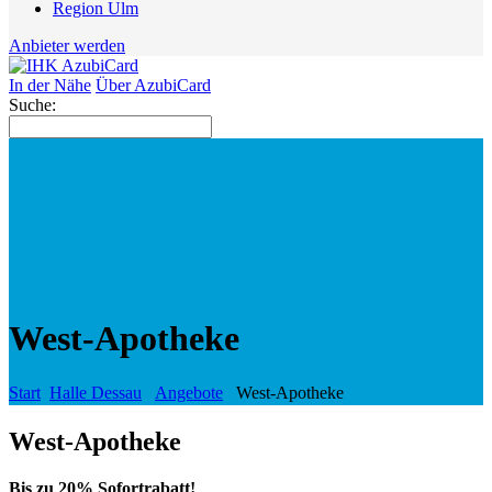
Region Ulm
Anbieter werden
In der Nähe
Über AzubiCard
Suche:
West-Apotheke
Start
Halle Dessau
Angebote
West-Apotheke
West-Apotheke
Bis zu 20% Sofortrabatt!