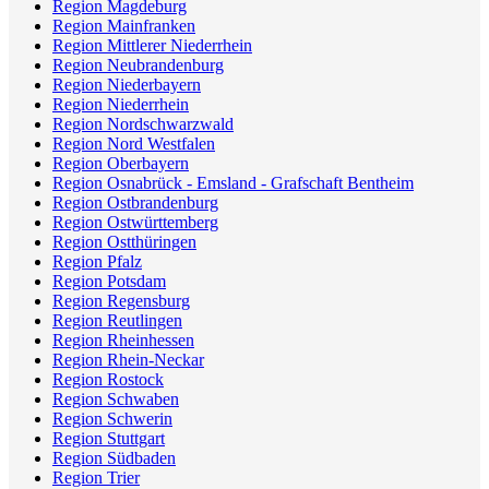
Region Magdeburg
Region Mainfranken
Region Mittlerer Niederrhein
Region Neubrandenburg
Region Niederbayern
Region Niederrhein
Region Nordschwarzwald
Region Nord Westfalen
Region Oberbayern
Region Osnabrück - Emsland - Grafschaft Bentheim
Region Ostbrandenburg
Region Ostwürttemberg
Region Ostthüringen
Region Pfalz
Region Potsdam
Region Regensburg
Region Reutlingen
Region Rheinhessen
Region Rhein-Neckar
Region Rostock
Region Schwaben
Region Schwerin
Region Stuttgart
Region Südbaden
Region Trier