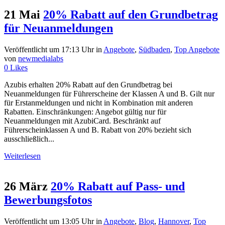
21 Mai
20% Rabatt auf den Grundbetrag
für Neuanmeldungen
Veröffentlicht um 17:13 Uhr
in
Angebote
,
Südbaden
,
Top Angebote
von
newmedialabs
0
Likes
Azubis erhalten 20% Rabatt auf den Grundbetrag bei
Neuanmeldungen für Führerscheine der Klassen A und B. Gilt nur
für Erstanmeldungen und nicht in Kombination mit anderen
Rabatten. Einschränkungen: Angebot gültig nur für
Neuanmeldungen mit AzubiCard. Beschränkt auf
Führerscheinklassen A und B. Rabatt von 20% bezieht sich
ausschließlich...
Weiterlesen
26 März
20% Rabatt auf Pass- und
Bewerbungsfotos
Veröffentlicht um 13:05 Uhr
in
Angebote
,
Blog
,
Hannover
,
Top