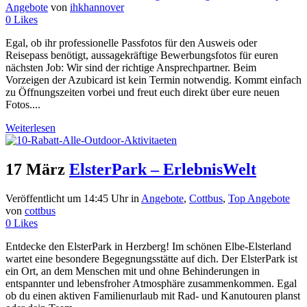
Angebote
von
ihkhannover
0
Likes
Egal, ob ihr professionelle Passfotos für den Ausweis oder
Reisepass benötigt, aussagekräftige Bewerbungsfotos für euren
nächsten Job: Wir sind der richtige Ansprechpartner. Beim
Vorzeigen der Azubicard ist kein Termin notwendig. Kommt einfach
zu Öffnungszeiten vorbei und freut euch direkt über eure neuen
Fotos....
Weiterlesen
17 März
ElsterPark – ErlebnisWelt
Veröffentlicht um 14:45 Uhr
in
Angebote
,
Cottbus
,
Top Angebote
von
cottbus
0
Likes
Entdecke den ElsterPark in Herzberg! Im schönen Elbe-Elsterland
wartet eine besondere Begegnungsstätte auf dich. Der ElsterPark ist
ein Ort, an dem Menschen mit und ohne Behinderungen in
entspannter und lebensfroher Atmosphäre zusammenkommen. Egal
ob du einen aktiven Familienurlaub mit Rad- und Kanutouren planst