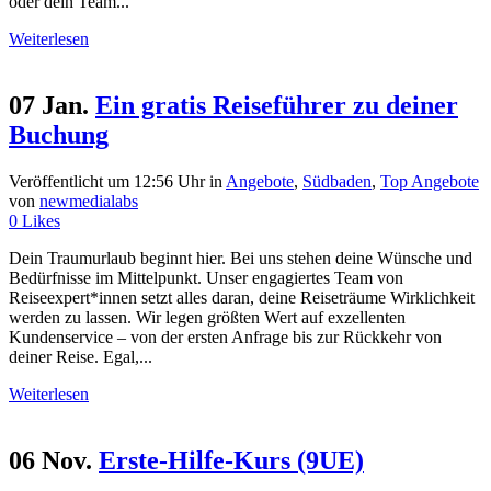
oder dein Team...
Weiterlesen
07 Jan.
Ein gratis Reiseführer zu deiner
Buchung
Veröffentlicht um 12:56 Uhr
in
Angebote
,
Südbaden
,
Top Angebote
von
newmedialabs
0
Likes
Dein Traumurlaub beginnt hier. Bei uns stehen deine Wünsche und
Bedürfnisse im Mittelpunkt. Unser engagiertes Team von
Reiseexpert*innen setzt alles daran, deine Reiseträume Wirklichkeit
werden zu lassen. Wir legen größten Wert auf exzellenten
Kundenservice – von der ersten Anfrage bis zur Rückkehr von
deiner Reise. Egal,...
Weiterlesen
06 Nov.
Erste-Hilfe-Kurs (9UE)