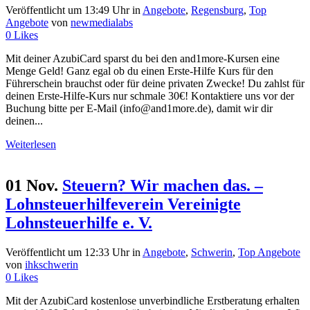
Veröffentlicht um 13:49 Uhr
in
Angebote
,
Regensburg
,
Top
Angebote
von
newmedialabs
0
Likes
Mit deiner AzubiCard sparst du bei den and1more-Kursen eine
Menge Geld! Ganz egal ob du einen Erste-Hilfe Kurs für den
Führerschein brauchst oder für deine privaten Zwecke! Du zahlst für
deinen Erste-Hilfe-Kurs nur schmale 30€! Kontaktiere uns vor der
Buchung bitte per E-Mail (info@and1more.de), damit wir dir
deinen...
Weiterlesen
01 Nov.
Steuern? Wir machen das. –
Lohnsteuerhilfeverein Vereinigte
Lohnsteuerhilfe e. V.
Veröffentlicht um 12:33 Uhr
in
Angebote
,
Schwerin
,
Top Angebote
von
ihkschwerin
0
Likes
Mit der AzubiCard kostenlose unverbindliche Erstberatung erhalten