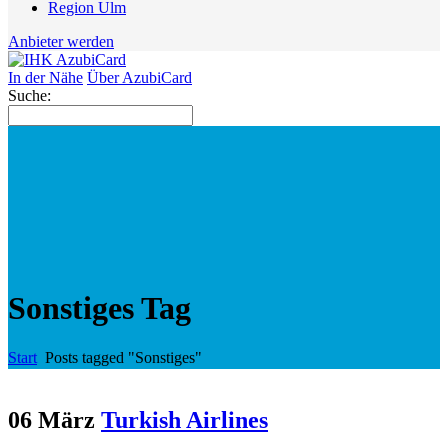
Region Ulm
Anbieter werden
In der Nähe
Über AzubiCard
Suche:
Sonstiges Tag
Start
Posts tagged "Sonstiges"
06 März
Turkish Airlines