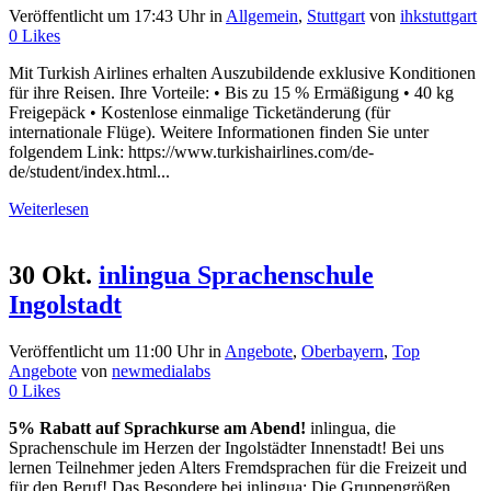
Veröffentlicht um 17:43 Uhr
in
Allgemein
,
Stuttgart
von
ihkstuttgart
0
Likes
Mit Turkish Airlines erhalten Auszubildende exklusive Konditionen
für ihre Reisen. Ihre Vorteile: • Bis zu 15 % Ermäßigung • 40 kg
Freigepäck • Kostenlose einmalige Ticketänderung (für
internationale Flüge). Weitere Informationen finden Sie unter
folgendem Link: https://www.turkishairlines.com/de-
de/student/index.html...
Weiterlesen
30 Okt.
inlingua Sprachenschule
Ingolstadt
Veröffentlicht um 11:00 Uhr
in
Angebote
,
Oberbayern
,
Top
Angebote
von
newmedialabs
0
Likes
5% Rabatt auf Sprachkurse am Abend!
inlingua, die
Sprachenschule im Herzen der Ingolstädter Innenstadt! Bei uns
lernen Teilnehmer jeden Alters Fremdsprachen für die Freizeit und
für den Beruf! Das Besondere bei inlingua: Die Gruppengrößen