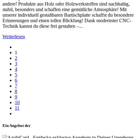
andere! Produkte aus Holz oder Holzwerkstoffen sind nachhaltig,
stabil, besonders und schaffen eine gemütliche Atmosphäre! Mit
unserer individuell gestaltbaren Bartischplatte schaffst du besondere
Erinnerungen und einen tollen Blickfang! Dank modernster CNC-
Technik kannst du diese frei gestalten –...
Weiterlesen
1
2
3
4
5
6
7
8
9
10
11
Ein Angebot der