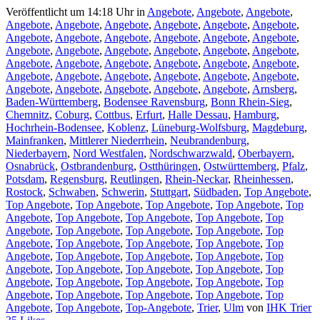
Veröffentlicht um 14:18 Uhr
in
Angebote
,
Angebote
,
Angebote
,
Angebote
,
Angebote
,
Angebote
,
Angebote
,
Angebote
,
Angebote
,
Angebote
,
Angebote
,
Angebote
,
Angebote
,
Angebote
,
Angebote
,
Angebote
,
Angebote
,
Angebote
,
Angebote
,
Angebote
,
Angebote
,
Angebote
,
Angebote
,
Angebote
,
Angebote
,
Angebote
,
Angebote
,
Angebote
,
Angebote
,
Angebote
,
Angebote
,
Angebote
,
Angebote
,
Angebote
,
Angebote
,
Angebote
,
Angebote
,
Angebote
,
Arnsberg
,
Baden-Württemberg
,
Bodensee Ravensburg
,
Bonn Rhein-Sieg
,
Chemnitz
,
Coburg
,
Cottbus
,
Erfurt
,
Halle Dessau
,
Hamburg
,
Hochrhein-Bodensee
,
Koblenz
,
Lüneburg-Wolfsburg
,
Magdeburg
,
Mainfranken
,
Mittlerer Niederrhein
,
Neubrandenburg
,
Niederbayern
,
Nord Westfalen
,
Nordschwarzwald
,
Oberbayern
,
Osnabrück
,
Ostbrandenburg
,
Ostthüringen
,
Ostwürttemberg
,
Pfalz
,
Potsdam
,
Regensburg
,
Reutlingen
,
Rhein-Neckar
,
Rheinhessen
,
Rostock
,
Schwaben
,
Schwerin
,
Stuttgart
,
Südbaden
,
Top Angebote
,
Top Angebote
,
Top Angebote
,
Top Angebote
,
Top Angebote
,
Top
Angebote
,
Top Angebote
,
Top Angebote
,
Top Angebote
,
Top
Angebote
,
Top Angebote
,
Top Angebote
,
Top Angebote
,
Top
Angebote
,
Top Angebote
,
Top Angebote
,
Top Angebote
,
Top
Angebote
,
Top Angebote
,
Top Angebote
,
Top Angebote
,
Top
Angebote
,
Top Angebote
,
Top Angebote
,
Top Angebote
,
Top
Angebote
,
Top Angebote
,
Top Angebote
,
Top Angebote
,
Top
Angebote
,
Top Angebote
,
Top Angebote
,
Top Angebote
,
Top
Angebote
,
Top Angebote
,
Top-Angebote
,
Trier
,
Ulm
von
IHK Trier