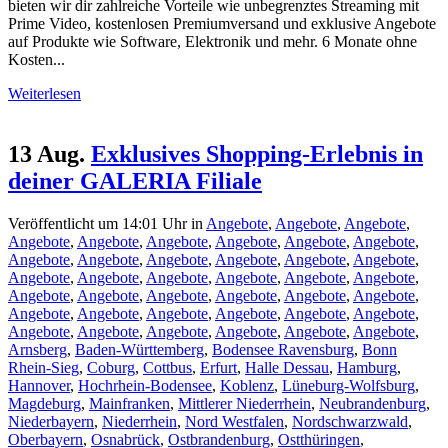
bieten wir dir zahlreiche Vorteile wie unbegrenztes Streaming mit
Prime Video, kostenlosen Premiumversand und exklusive Angebote
auf Produkte wie Software, Elektronik und mehr. 6 Monate ohne
Kosten...
Weiterlesen
13 Aug.
Exklusives Shopping-Erlebnis in
deiner GALERIA Filiale
Veröffentlicht um 14:01 Uhr
in
Angebote
,
Angebote
,
Angebote
,
Angebote
,
Angebote
,
Angebote
,
Angebote
,
Angebote
,
Angebote
,
Angebote
,
Angebote
,
Angebote
,
Angebote
,
Angebote
,
Angebote
,
Angebote
,
Angebote
,
Angebote
,
Angebote
,
Angebote
,
Angebote
,
Angebote
,
Angebote
,
Angebote
,
Angebote
,
Angebote
,
Angebote
,
Angebote
,
Angebote
,
Angebote
,
Angebote
,
Angebote
,
Angebote
,
Angebote
,
Angebote
,
Angebote
,
Angebote
,
Angebote
,
Angebote
,
Arnsberg
,
Baden-Württemberg
,
Bodensee Ravensburg
,
Bonn
Rhein-Sieg
,
Coburg
,
Cottbus
,
Erfurt
,
Halle Dessau
,
Hamburg
,
Hannover
,
Hochrhein-Bodensee
,
Koblenz
,
Lüneburg-Wolfsburg
,
Magdeburg
,
Mainfranken
,
Mittlerer Niederrhein
,
Neubrandenburg
,
Niederbayern
,
Niederrhein
,
Nord Westfalen
,
Nordschwarzwald
,
Oberbayern
,
Osnabrück
,
Ostbrandenburg
,
Ostthüringen
,