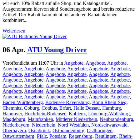
wir euch 10% Rabatt auf alle Shop- und Katalogartikel.
Ausgenommen hiervon sind Sonderangebote und bereits reduzierte
Artikel. Der Rabatt kann nicht mit anderen Rabattaktionen
kombiniert...
Weiterlesen
06 Apr.
ATU Young Driver
Veröffentlicht um 11:07 Uhr
in
Angebote
,
Angebote
,
Angebote
,
Angebote
,
Angebote
,
Angebote
,
Angebote
,
Angebote
,
Angebote
,
Angebote
,
Angebote
,
Angebote
,
Angebote
,
Angebote
,
Angebote
,
Angebote
,
Angebote
,
Angebote
,
Angebote
,
Angebote
,
Angebote
,
Angebote
,
Angebote
,
Angebote
,
Angebote
,
Angebote
,
Angebote
,
Angebote
,
Angebote
,
Angebote
,
Angebote
,
Angebote
,
Angebote
,
Angebote
,
Angebote
,
Angebote
,
Angebote
,
Angebote
,
Angebote
,
Baden-Württemberg
,
Bodensee Ravensburg
,
Bonn Rhein-Sieg
,
Chemnitz
,
Coburg
,
Cottbus
,
Erfurt
,
Halle Dessau
,
Hamburg
,
Hannover
,
Hochrhein-Bodensee
,
Koblenz
,
Lüneburg-Wolfsburg
,
Magdeburg
,
Mainfranken
,
Mittlerer Niederrhein
,
Neubrandenburg
,
Niederbayern
,
Niederrhein
,
Nord Westfalen
,
Nordschwarzwald
,
Oberbayern
,
Osnabrück
,
Ostbrandenburg
,
Ostthüringen
,
Ostwürttemberg
,
Pfalz
,
Potsdam
,
Regensburg
,
Reutlingen
,
Rhein-