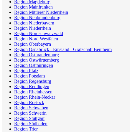
Region Magdeburg
Region Mainfranken
Region Mittlerer Niederrhein
Region Neubrandenburg
Region Niederbayern
Region Niederrhein
Region Nordschwarzwald
Region Nord Westfalen
Region Oberbayern
Region Osnabrück - Emsland - Grafschaft Bentheim
Region Ostbrandenburg
Region Ostwürttemberg
Region Ostthüringen
Region Pfalz
Region Potsdam
Region Regensburg
Region Reutlingen
Region Rheinhessen
Region Rhein-Neckar
Region Rostock
Region Schwaben
Region Schwerin
Region Stuttgart
Region Südbaden
Region Trier