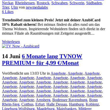
Neckar
,
Rheinhessen
,
Rostock
,
Schwaben
,
Schwerin
,
Südbaden
,
Trier
,
Ulm
von
newmedialabs
6
Likes
Trendmöbel zum kleinen Preis! Jetzt mit deiner AzubiCard
10% Rabatt sichern!
Bei mömax findest du alles rund um das
Thema Wohnen. Inspirierende Wohnideen finden sich direkt in der
mömax Filiale als Raumlösungen mit Zeitgeist ausgestellt....
Weiterlesen
14 Juni
6 Monate lang TVNOW
PREMIUM+ für 4,99 €/Monat
Veröffentlicht um 13:03 Uhr
in
Angebote
,
Angebote
,
Angebote
,
Angebote
,
Angebote
,
Angebote
,
Angebote
,
Angebote
,
Angebote
,
Angebote
,
Angebote
,
Angebote
,
Angebote
,
Angebote
,
Angebote
,
Angebote
,
Angebote
,
Angebote
,
Angebote
,
Angebote
,
Angebote
,
Angebote
,
Angebote
,
Angebote
,
Angebote
,
Angebote
,
Angebote
,
Angebote
,
Angebote
,
Angebote
,
Angebote
,
Angebote
,
Angebote
,
Angebote
,
Angebote
,
Arnsberg
,
Bodensee Ravensburg
,
Bonn
Rhein-Sieg
,
Cottbus
,
Erfurt
,
Halle Dessau
,
Hamburg
,
Koblenz
,
Lüneburg-Wolfsburg
,
Magdeburg
,
Mainfranken
,
Mittlerer