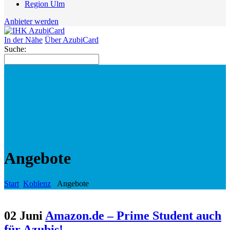
Region Ulm
Anbieter werden
In der Nähe
Über AzubiCard
Suche:
Angebote
Start
Koblenz
Angebote
02 Juni
Amazon.de – Prime Student auch
für Azubis!