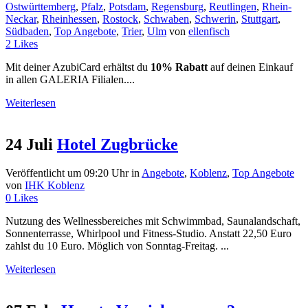
Ostwürttemberg
,
Pfalz
,
Potsdam
,
Regensburg
,
Reutlingen
,
Rhein-
Neckar
,
Rheinhessen
,
Rostock
,
Schwaben
,
Schwerin
,
Stuttgart
,
Südbaden
,
Top Angebote
,
Trier
,
Ulm
von
ellenfisch
2
Likes
Mit deiner AzubiCard erhältst du
10% Rabatt
auf deinen Einkauf
in allen GALERIA Filialen....
Weiterlesen
24 Juli
Hotel Zugbrücke
Veröffentlicht um 09:20 Uhr
in
Angebote
,
Koblenz
,
Top Angebote
von
IHK Koblenz
0
Likes
Nutzung des Wellnessbereiches mit Schwimmbad, Saunalandschaft,
Sonnenterrasse, Whirlpool und Fitness-Studio. Anstatt 22,50 Euro
zahlst du 10 Euro. Möglich von Sonntag-Freitag. ...
Weiterlesen