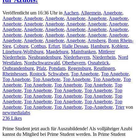
Veröffentlicht um 16:36 Uhr
in
Aachen
,
Allgemein
,
Angebote
,
Angebote
,
Angebote
,
Angebote
,
Angebote
,
Angebote
,
Angebote
,
Angebote
,
Angebote
,
Angebote
,
Angebote
,
Angebote
,
Angebote
,
Angebote
,
Angebote
,
Angebote
,
Angebote
,
Angebote
,
Angebote
,
Angebote
,
Angebote
,
Angebote
,
Angebote
,
Angebote
,
Angebote
,
Angebote
,
Angebote
,
Angebote
,
Angebote
,
Arnsberg
,
Bonn Rhein-
Sieg
,
Coburg
,
Cottbus
,
Erfurt
,
Halle Dessau
,
Hamburg
,
Koblenz
,
Lüneburg-Wolfsburg
,
Magdeburg
,
Mainfranken
,
Mittlerer
Niederrhein
,
Neubrandenburg
,
Niederbayern
,
Niederrhein
,
Nord
Westfalen
,
Nordschwarzwald
,
Oberbayern
,
Osnabrück
,
Ostbrandenburg
,
Pfalz
,
Potsdam
,
Regensburg
,
Reutlingen
,
Rheinhessen
,
Rostock
,
Schwaben
,
Top Angebote
,
Top Angebote
,
Top Angebote
,
Top Angebote
,
Top Angebote
,
Top Angebote
,
Top
Angebote
,
Top Angebote
,
Top Angebote
,
Top Angebote
,
Top
Angebote
,
Top Angebote
,
Top Angebote
,
Top Angebote
,
Top
Angebote
,
Top Angebote
,
Top Angebote
,
Top Angebote
,
Top
Angebote
,
Top Angebote
,
Top Angebote
,
Top Angebote
,
Top
Angebote
,
Top Angebote
,
Top Angebote
,
Top-Angebote
,
Trier
von
newmedialabs
236
Likes
Prime Student jetzt auch für Auszubildende! Als volljähriger Azubi
kannst du Mitglied bei Prime Student werden. In Prime Student