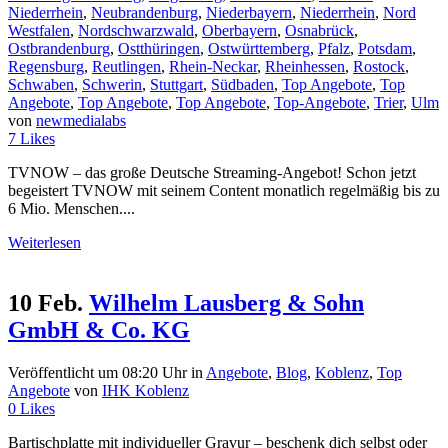
Niederrhein
,
Neubrandenburg
,
Niederbayern
,
Niederrhein
,
Nord
Westfalen
,
Nordschwarzwald
,
Oberbayern
,
Osnabrück
,
Ostbrandenburg
,
Ostthüringen
,
Ostwürttemberg
,
Pfalz
,
Potsdam
,
Regensburg
,
Reutlingen
,
Rhein-Neckar
,
Rheinhessen
,
Rostock
,
Schwaben
,
Schwerin
,
Stuttgart
,
Südbaden
,
Top Angebote
,
Top
Angebote
,
Top Angebote
,
Top Angebote
,
Top-Angebote
,
Trier
,
Ulm
von
newmedialabs
7
Likes
TVNOW – das große Deutsche Streaming-Angebot! Schon jetzt
begeistert TVNOW mit seinem Content monatlich regelmäßig bis zu
6 Mio. Menschen....
Weiterlesen
10 Feb.
Wilhelm Lausberg & Sohn
GmbH & Co. KG
Veröffentlicht um 08:20 Uhr
in
Angebote
,
Blog
,
Koblenz
,
Top
Angebote
von
IHK Koblenz
0
Likes
Bartischplatte mit individueller Gravur – beschenk dich selbst oder