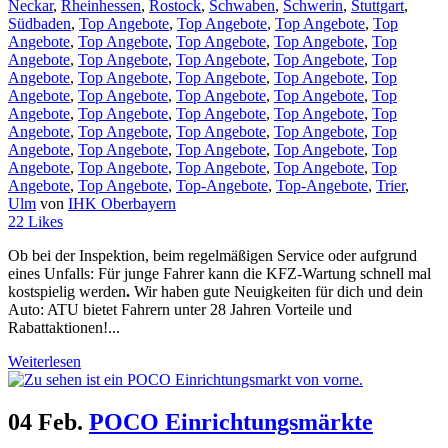
Neckar
,
Rheinhessen
,
Rostock
,
Schwaben
,
Schwerin
,
Stuttgart
,
Südbaden
,
Top Angebote
,
Top Angebote
,
Top Angebote
,
Top
Angebote
,
Top Angebote
,
Top Angebote
,
Top Angebote
,
Top
Angebote
,
Top Angebote
,
Top Angebote
,
Top Angebote
,
Top
Angebote
,
Top Angebote
,
Top Angebote
,
Top Angebote
,
Top
Angebote
,
Top Angebote
,
Top Angebote
,
Top Angebote
,
Top
Angebote
,
Top Angebote
,
Top Angebote
,
Top Angebote
,
Top
Angebote
,
Top Angebote
,
Top Angebote
,
Top Angebote
,
Top
Angebote
,
Top Angebote
,
Top Angebote
,
Top Angebote
,
Top
Angebote
,
Top Angebote
,
Top Angebote
,
Top Angebote
,
Top
Angebote
,
Top Angebote
,
Top-Angebote
,
Top-Angebote
,
Trier
,
Ulm
von
IHK Oberbayern
22
Likes
Ob bei der Inspektion, beim regelmäßigen Service oder aufgrund
eines Unfalls: Für junge Fahrer kann die KFZ-Wartung schnell mal
kostspielig werden
.
Wir haben gute Neuigkeiten für dich und dein
Auto: ATU bietet Fahrern unter 28 Jahren Vorteile und
Rabattaktionen!...
Weiterlesen
04 Feb.
POCO Einrichtungsmärkte