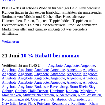
35
Likes
POCO – das ist schönes Wohnen für weniger Geld. Preisbewusste
Kunden finden in den gelben Einrichtungsmärkten ein umfassendes
Sortiment von Möbeln und Küchen über Haushaltswaren,
Heimtextilien, Farben, Tapeten, Teppichböden, Teppichen und
Elektroartikeln bis hin zu Geschenkartikeln. Produkte namhafter
Markenhersteller sind genauso im Angebot wie besonders
günstige,...
Weiterlesen
21 Juni
10 % Rabatt bei mömax
Veröffentlicht um 11:40 Uhr
in
Angebote
,
Angebote
,
Angebote
,
Angebote
,
Angebote
,
Angebote
,
Angebote
,
Angebote
,
Angebote
,
Angebote
,
Angebote
,
Angebote
,
Angebote
,
Angebote
,
Angebote
,
Angebote
,
Angebote
,
Angebote
,
Angebote
,
Angebote
,
Angebote
,
Angebote
,
Angebote
,
Angebote
,
Angebote
,
Angebote
,
Angebote
,
Angebote
,
Angebote
,
Bodensee Ravensburg
,
Bonn Rhein-Sieg
,
Coburg
,
Cottbus
,
Halle Dessau
,
Hamburg
,
Koblenz
,
Magdeburg
,
Mainfranken
,
Mittlerer Niederrhein
,
Niederbayern
,
Nord Westfalen
,
Nordschwarzwald
,
Oberbayern
,
Osnabrück
,
Ostbrandenburg
,
Ostwürttemberg
,
Pfalz
,
Potsdam
,
Regensburg
,
Reutlingen
,
Rhein-