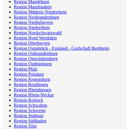
Region Magdeburg
Region Mainfranken
Region Mittlerer Niederrhein
Region Neubrandenburg
Region Niederbayern
Region Niederrhein
Region Nordschwarzwald
Region Nord Westfalen
Region Oberbayern
Region Osnabrück - Emsland - Grafschaft Bentheim
Region Ostbrandenburg
Region Ostwürttemberg
Region Ostthüringen
Region Pfalz
Region Potsdam
Region Regensburg
Region Reutlingen
Region Rheinhessen
Region Rhein-Neckar
Region Rostock
Region Schwaben
Region Schwerin
Region Stuttgart
Region Südbaden
Region Trier