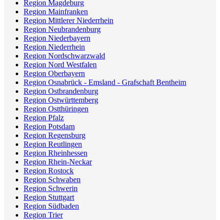
Region Magdeburg
Region Mainfranken
Region Mittlerer Niederrhein
Region Neubrandenburg
Region Niederbayern
Region Niederrhein
Region Nordschwarzwald
Region Nord Westfalen
Region Oberbayern
Region Osnabrück - Emsland - Grafschaft Bentheim
Region Ostbrandenburg
Region Ostwürttemberg
Region Ostthüringen
Region Pfalz
Region Potsdam
Region Regensburg
Region Reutlingen
Region Rheinhessen
Region Rhein-Neckar
Region Rostock
Region Schwaben
Region Schwerin
Region Stuttgart
Region Südbaden
Region Trier