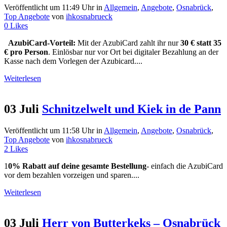
Veröffentlicht um 11:49 Uhr
in
Allgemein
,
Angebote
,
Osnabrück
,
Top Angebote
von
ihkosnabrueck
0
Likes
AzubiCard-Vorteil:
Mit der AzubiCard zahlt ihr nur
30 € statt 35
€ pro Person
. Einlösbar nur vor Ort bei digitaler Bezahlung an der
Kasse nach dem Vorlegen der Azubicard....
Weiterlesen
03 Juli
Schnitzelwelt und Kiek in de Pann
Veröffentlicht um 11:58 Uhr
in
Allgemein
,
Angebote
,
Osnabrück
,
Top Angebote
von
ihkosnabrueck
2
Likes
1
0% Rabatt auf deine gesamte Bestellung
- einfach die AzubiCard
vor dem bezahlen vorzeigen und sparen....
Weiterlesen
03 Juli
Herr von Butterkeks – Osnabrück