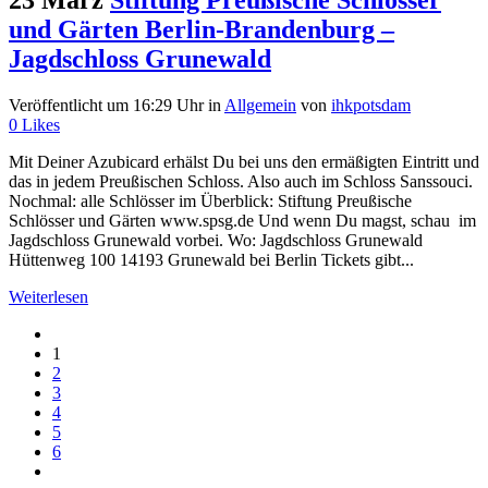
23 März
Stiftung Preußische Schlösser
und Gärten Berlin-Brandenburg –
Jagdschloss Grunewald
Veröffentlicht um 16:29 Uhr
in
Allgemein
von
ihkpotsdam
0
Likes
Mit Deiner Azubicard erhälst Du bei uns den ermäßigten Eintritt und
das in jedem Preußischen Schloss. Also auch im Schloss Sanssouci.
Nochmal: alle Schlösser im Überblick: Stiftung Preußische
Schlösser und Gärten www.spsg.de Und wenn Du magst, schau im
Jagdschloss Grunewald vorbei. Wo: Jagdschloss Grunewald
Hüttenweg 100 14193 Grunewald bei Berlin Tickets gibt...
Weiterlesen
1
2
3
4
5
6