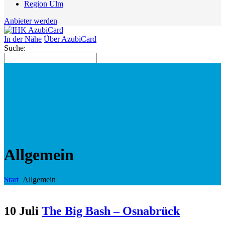
Region Ulm
Anbieter werden
In der Nähe
Über AzubiCard
Suche:
Allgemein
Start
Allgemein
10 Juli
The Big Bash – Osnabrück