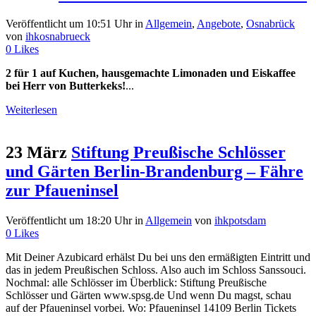
Veröffentlicht um 10:51 Uhr
in
Allgemein
,
Angebote
,
Osnabrück
von
ihkosnabrueck
0
Likes
2 für 1 auf Kuchen, hausgemachte Limonaden und Eiskaffee
bei Herr von Butterkeks!
...
Weiterlesen
23 März
Stiftung Preußische Schlösser
und Gärten Berlin-Brandenburg – Fähre
zur Pfaueninsel
Veröffentlicht um 18:20 Uhr
in
Allgemein
von
ihkpotsdam
0
Likes
Mit Deiner Azubicard erhälst Du bei uns den ermäßigten Eintritt und
das in jedem Preußischen Schloss. Also auch im Schloss Sanssouci.
Nochmal: alle Schlösser im Überblick: Stiftung Preußische
Schlösser und Gärten www.spsg.de Und wenn Du magst, schau
auf der Pfaueninsel vorbei. Wo: Pfaueninsel 14109 Berlin Tickets