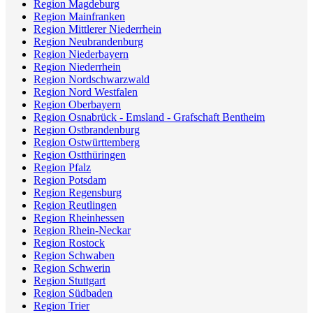
Region Magdeburg
Region Mainfranken
Region Mittlerer Niederrhein
Region Neubrandenburg
Region Niederbayern
Region Niederrhein
Region Nordschwarzwald
Region Nord Westfalen
Region Oberbayern
Region Osnabrück - Emsland - Grafschaft Bentheim
Region Ostbrandenburg
Region Ostwürttemberg
Region Ostthüringen
Region Pfalz
Region Potsdam
Region Regensburg
Region Reutlingen
Region Rheinhessen
Region Rhein-Neckar
Region Rostock
Region Schwaben
Region Schwerin
Region Stuttgart
Region Südbaden
Region Trier