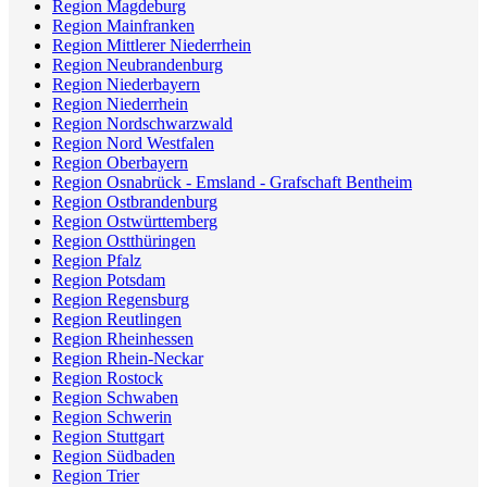
Region Magdeburg
Region Mainfranken
Region Mittlerer Niederrhein
Region Neubrandenburg
Region Niederbayern
Region Niederrhein
Region Nordschwarzwald
Region Nord Westfalen
Region Oberbayern
Region Osnabrück - Emsland - Grafschaft Bentheim
Region Ostbrandenburg
Region Ostwürttemberg
Region Ostthüringen
Region Pfalz
Region Potsdam
Region Regensburg
Region Reutlingen
Region Rheinhessen
Region Rhein-Neckar
Region Rostock
Region Schwaben
Region Schwerin
Region Stuttgart
Region Südbaden
Region Trier