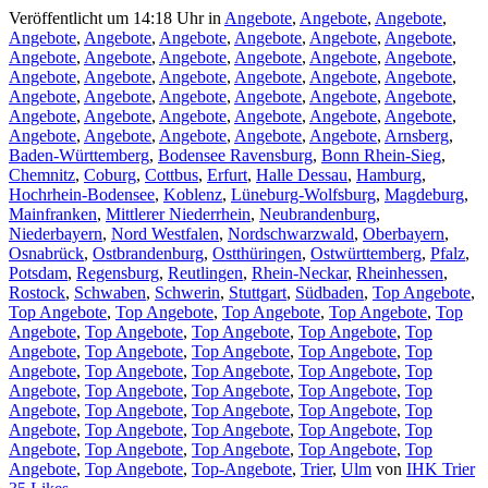
Veröffentlicht um 14:18 Uhr
in
Angebote
,
Angebote
,
Angebote
,
Angebote
,
Angebote
,
Angebote
,
Angebote
,
Angebote
,
Angebote
,
Angebote
,
Angebote
,
Angebote
,
Angebote
,
Angebote
,
Angebote
,
Angebote
,
Angebote
,
Angebote
,
Angebote
,
Angebote
,
Angebote
,
Angebote
,
Angebote
,
Angebote
,
Angebote
,
Angebote
,
Angebote
,
Angebote
,
Angebote
,
Angebote
,
Angebote
,
Angebote
,
Angebote
,
Angebote
,
Angebote
,
Angebote
,
Angebote
,
Angebote
,
Arnsberg
,
Baden-Württemberg
,
Bodensee Ravensburg
,
Bonn Rhein-Sieg
,
Chemnitz
,
Coburg
,
Cottbus
,
Erfurt
,
Halle Dessau
,
Hamburg
,
Hochrhein-Bodensee
,
Koblenz
,
Lüneburg-Wolfsburg
,
Magdeburg
,
Mainfranken
,
Mittlerer Niederrhein
,
Neubrandenburg
,
Niederbayern
,
Nord Westfalen
,
Nordschwarzwald
,
Oberbayern
,
Osnabrück
,
Ostbrandenburg
,
Ostthüringen
,
Ostwürttemberg
,
Pfalz
,
Potsdam
,
Regensburg
,
Reutlingen
,
Rhein-Neckar
,
Rheinhessen
,
Rostock
,
Schwaben
,
Schwerin
,
Stuttgart
,
Südbaden
,
Top Angebote
,
Top Angebote
,
Top Angebote
,
Top Angebote
,
Top Angebote
,
Top
Angebote
,
Top Angebote
,
Top Angebote
,
Top Angebote
,
Top
Angebote
,
Top Angebote
,
Top Angebote
,
Top Angebote
,
Top
Angebote
,
Top Angebote
,
Top Angebote
,
Top Angebote
,
Top
Angebote
,
Top Angebote
,
Top Angebote
,
Top Angebote
,
Top
Angebote
,
Top Angebote
,
Top Angebote
,
Top Angebote
,
Top
Angebote
,
Top Angebote
,
Top Angebote
,
Top Angebote
,
Top
Angebote
,
Top Angebote
,
Top Angebote
,
Top Angebote
,
Top
Angebote
,
Top Angebote
,
Top-Angebote
,
Trier
,
Ulm
von
IHK Trier