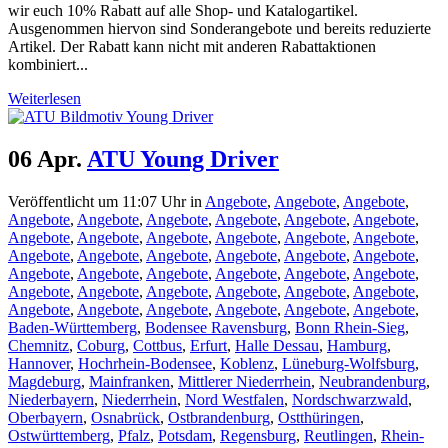
wir euch 10% Rabatt auf alle Shop- und Katalogartikel.
Ausgenommen hiervon sind Sonderangebote und bereits reduzierte
Artikel. Der Rabatt kann nicht mit anderen Rabattaktionen
kombiniert...
Weiterlesen
06 Apr.
ATU Young Driver
Veröffentlicht um 11:07 Uhr
in
Angebote
,
Angebote
,
Angebote
,
Angebote
,
Angebote
,
Angebote
,
Angebote
,
Angebote
,
Angebote
,
Angebote
,
Angebote
,
Angebote
,
Angebote
,
Angebote
,
Angebote
,
Angebote
,
Angebote
,
Angebote
,
Angebote
,
Angebote
,
Angebote
,
Angebote
,
Angebote
,
Angebote
,
Angebote
,
Angebote
,
Angebote
,
Angebote
,
Angebote
,
Angebote
,
Angebote
,
Angebote
,
Angebote
,
Angebote
,
Angebote
,
Angebote
,
Angebote
,
Angebote
,
Angebote
,
Baden-Württemberg
,
Bodensee Ravensburg
,
Bonn Rhein-Sieg
,
Chemnitz
,
Coburg
,
Cottbus
,
Erfurt
,
Halle Dessau
,
Hamburg
,
Hannover
,
Hochrhein-Bodensee
,
Koblenz
,
Lüneburg-Wolfsburg
,
Magdeburg
,
Mainfranken
,
Mittlerer Niederrhein
,
Neubrandenburg
,
Niederbayern
,
Niederrhein
,
Nord Westfalen
,
Nordschwarzwald
,
Oberbayern
,
Osnabrück
,
Ostbrandenburg
,
Ostthüringen
,
Ostwürttemberg
,
Pfalz
,
Potsdam
,
Regensburg
,
Reutlingen
,
Rhein-