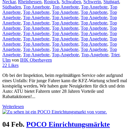
Neckar
,
Rheinhessen
,
Rostock
,
Schwaben
,
Schwerin
,
Stuttgart
,
Südbaden
,
Top Angebote
,
Top Angebote
,
Top Angebote
,
Top
Angebote
,
Top Angebote
,
Top Angebote
,
Top Angebote
,
Top
Angebote
,
Top Angebote
,
Top Angebote
,
Top Angebote
,
Top
Angebote
,
Top Angebote
,
Top Angebote
,
Top Angebote
,
Top
Angebote
,
Top Angebote
,
Top Angebote
,
Top Angebote
,
Top
Angebote
,
Top Angebote
,
Top Angebote
,
Top Angebote
,
Top
Angebote
,
Top Angebote
,
Top Angebote
,
Top Angebote
,
Top
Angebote
,
Top Angebote
,
Top Angebote
,
Top Angebote
,
Top
Angebote
,
Top Angebote
,
Top Angebote
,
Top Angebote
,
Top
Angebote
,
Top Angebote
,
Top-Angebote
,
Top-Angebote
,
Trier
,
Ulm
von
IHK Oberbayern
22
Likes
Ob bei der Inspektion, beim regelmäßigen Service oder aufgrund
eines Unfalls: Für junge Fahrer kann die KFZ-Wartung schnell mal
kostspielig werden
.
Wir haben gute Neuigkeiten für dich und dein
Auto: ATU bietet Fahrern unter 28 Jahren Vorteile und
Rabattaktionen!...
Weiterlesen
04 Feb.
POCO Einrichtungsmärkte