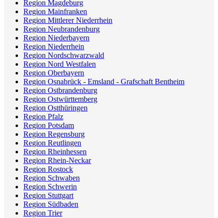
Region Magdeburg
Region Mainfranken
Region Mittlerer Niederrhein
Region Neubrandenburg
Region Niederbayern
Region Niederrhein
Region Nordschwarzwald
Region Nord Westfalen
Region Oberbayern
Region Osnabrück - Emsland - Grafschaft Bentheim
Region Ostbrandenburg
Region Ostwürttemberg
Region Ostthüringen
Region Pfalz
Region Potsdam
Region Regensburg
Region Reutlingen
Region Rheinhessen
Region Rhein-Neckar
Region Rostock
Region Schwaben
Region Schwerin
Region Stuttgart
Region Südbaden
Region Trier