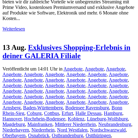
bieten wir dir zahlreiche Vorteile wie unbegrenztes Streaming mit
Prime Video, kostenlosen Premiumversand und exklusive Angebote
auf Produkte wie Software, Elektronik und mehr. 6 Monate ohne
Kosten...
Weiterlesen
13 Aug.
Exklusives Shopping-Erlebnis in
deiner GALERIA Filiale
Veröffentlicht um 14:01 Uhr
in
Angebote
,
Angebote
,
Angebote
,
Angebote
,
Angebote
,
Angebote
,
Angebote
,
Angebote
,
Angebote
,
Angebote
,
Angebote
,
Angebote
,
Angebote
,
Angebote
,
Angebote
,
Angebote
,
Angebote
,
Angebote
,
Angebote
,
Angebote
,
Angebote
,
Angebote
,
Angebote
,
Angebote
,
Angebote
,
Angebote
,
Angebote
,
Angebote
,
Angebote
,
Angebote
,
Angebote
,
Angebote
,
Angebote
,
Angebote
,
Angebote
,
Angebote
,
Angebote
,
Angebote
,
Angebote
,
Arnsberg
,
Baden-Württemberg
,
Bodensee Ravensburg
,
Bonn
Rhein-Sieg
,
Coburg
,
Cottbus
,
Erfurt
,
Halle Dessau
,
Hamburg
,
Hannover
,
Hochrhein-Bodensee
,
Koblenz
,
Lüneburg-Wolfsburg
,
Magdeburg
,
Mainfranken
,
Mittlerer Niederrhein
,
Neubrandenburg
,
Niederbayern
,
Niederrhein
,
Nord Westfalen
,
Nordschwarzwald
,
Oberbayern
,
Osnabrück
,
Ostbrandenburg
,
Ostthüringen
,