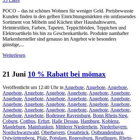
35
Likes
POCO – das ist schönes Wohnen für weniger Geld. Preisbewusste
Kunden finden in den gelben Einrichtungsmärkten ein umfassendes
Sortiment von Möbeln und Küchen über Haushaltswaren,
Heimtextilien, Farben, Tapeten, Teppichböden, Teppichen und
Elektroartikeln bis hin zu Geschenkartikeln. Produkte namhafter
Markenhersteller sind genauso im Angebot wie besonders
günstige,...
Weiterlesen
21 Juni
10 % Rabatt bei mömax
Veröffentlicht um 12:40 Uhr
in
Angebote
,
Angebote
,
Angebote
,
Angebote
,
Angebote
,
Angebote
,
Angebote
,
Angebote
,
Angebote
,
Angebote
,
Angebote
,
Angebote
,
Angebote
,
Angebote
,
Angebote
,
Angebote
,
Angebote
,
Angebote
,
Angebote
,
Angebote
,
Angebote
,
Angebote
,
Angebote
,
Angebote
,
Angebote
,
Angebote
,
Angebote
,
Angebote
,
Angebote
,
Bodensee Ravensburg
,
Bonn Rhein-Sieg
,
Coburg
,
Cottbus
,
Erfurt
,
Halle Dessau
,
Hamburg
,
Koblenz
,
Magdeburg
,
Mainfranken
,
Mittlerer Niederrhein
,
Niederbayern
,
Nordschwarzwald
,
Oberbayern
,
Osnabrück
,
Ostbrandenburg
,
Ostwürttemberg
,
Pfalz
,
Potsdam
,
Regensburg
,
Reutlingen
,
Rhein-