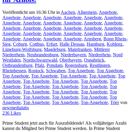
Veröffentlicht um 16:36 Uhr
in
Aachen
,
Allgemein
,
Angebote
,
Angebote
,
Angebote
,
Angebote
,
Angebote
,
Angebote
,
Angebote
,
Angebote
,
Angebote
,
Angebote
,
Angebote
,
Angebote
,
Angebote
,
Angebote
,
Angebote
,
Angebote
,
Angebote
,
Angebote
,
Angebote
,
Angebote
,
Angebote
,
Angebote
,
Angebote
,
Angebote
,
Angebote
,
Angebote
,
Angebote
,
Angebote
,
Angebote
,
Arnsberg
,
Bonn Rhein-
Sieg
,
Coburg
,
Cottbus
,
Erfurt
,
Halle Dessau
,
Hamburg
,
Koblenz
,
Lüneburg-Wolfsburg
,
Magdeburg
,
Mainfranken
,
Mittlerer
Niederrhein
,
Neubrandenburg
,
Niederbayern
,
Niederrhein
,
Nord
Westfalen
,
Nordschwarzwald
,
Oberbayern
,
Osnabrück
,
Ostbrandenburg
,
Pfalz
,
Potsdam
,
Regensburg
,
Reutlingen
,
Rheinhessen
,
Rostock
,
Schwaben
,
Top Angebote
,
Top Angebote
,
Top Angebote
,
Top Angebote
,
Top Angebote
,
Top Angebote
,
Top
Angebote
,
Top Angebote
,
Top Angebote
,
Top Angebote
,
Top
Angebote
,
Top Angebote
,
Top Angebote
,
Top Angebote
,
Top
Angebote
,
Top Angebote
,
Top Angebote
,
Top Angebote
,
Top
Angebote
,
Top Angebote
,
Top Angebote
,
Top Angebote
,
Top
Angebote
,
Top Angebote
,
Top Angebote
,
Top-Angebote
,
Trier
von
newmedialabs
236
Likes
Prime Student jetzt auch für Auszubildende! Als volljähriger Azubi
kannst du Mitglied bei Prime Student werden. In Prime Student