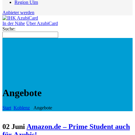
Region Ulm
Anbieter werden
In der Nähe
Über AzubiCard
Suche:
Angebote
Start
Koblenz
Angebote
02 Juni
Amazon.de – Prime Student auch
für Azubis!