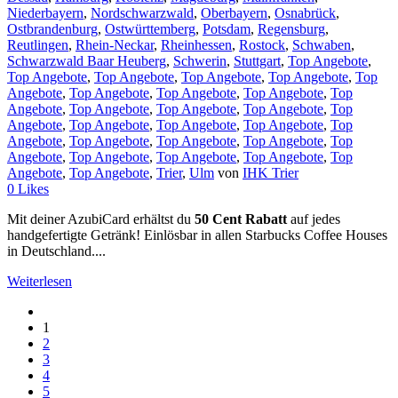
Niederbayern
,
Nordschwarzwald
,
Oberbayern
,
Osnabrück
,
Ostbrandenburg
,
Ostwürttemberg
,
Potsdam
,
Regensburg
,
Reutlingen
,
Rhein-Neckar
,
Rheinhessen
,
Rostock
,
Schwaben
,
Schwarzwald Baar Heuberg
,
Schwerin
,
Stuttgart
,
Top Angebote
,
Top Angebote
,
Top Angebote
,
Top Angebote
,
Top Angebote
,
Top
Angebote
,
Top Angebote
,
Top Angebote
,
Top Angebote
,
Top
Angebote
,
Top Angebote
,
Top Angebote
,
Top Angebote
,
Top
Angebote
,
Top Angebote
,
Top Angebote
,
Top Angebote
,
Top
Angebote
,
Top Angebote
,
Top Angebote
,
Top Angebote
,
Top
Angebote
,
Top Angebote
,
Top Angebote
,
Top Angebote
,
Top
Angebote
,
Top Angebote
,
Trier
,
Ulm
von
IHK Trier
0
Likes
Mit deiner AzubiCard erhältst du
50 Cent Rabatt
auf jedes
handgefertigte Getränk! Einlösbar in allen Starbucks Coffee Houses
in Deutschland....
Weiterlesen
1
2
3
4
5