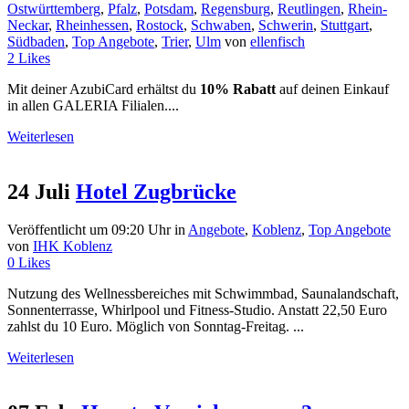
Ostwürttemberg
,
Pfalz
,
Potsdam
,
Regensburg
,
Reutlingen
,
Rhein-
Neckar
,
Rheinhessen
,
Rostock
,
Schwaben
,
Schwerin
,
Stuttgart
,
Südbaden
,
Top Angebote
,
Trier
,
Ulm
von
ellenfisch
2
Likes
Mit deiner AzubiCard erhältst du
10% Rabatt
auf deinen Einkauf
in allen GALERIA Filialen....
Weiterlesen
24 Juli
Hotel Zugbrücke
Veröffentlicht um 09:20 Uhr
in
Angebote
,
Koblenz
,
Top Angebote
von
IHK Koblenz
0
Likes
Nutzung des Wellnessbereiches mit Schwimmbad, Saunalandschaft,
Sonnenterrasse, Whirlpool und Fitness-Studio. Anstatt 22,50 Euro
zahlst du 10 Euro. Möglich von Sonntag-Freitag. ...
Weiterlesen