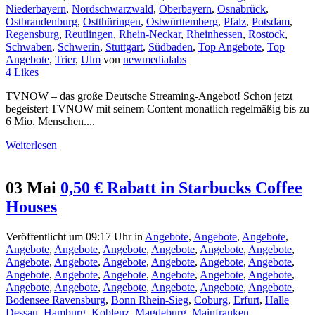
Niederbayern
,
Nordschwarzwald
,
Oberbayern
,
Osnabrück
,
Ostbrandenburg
,
Ostthüringen
,
Ostwürttemberg
,
Pfalz
,
Potsdam
,
Regensburg
,
Reutlingen
,
Rhein-Neckar
,
Rheinhessen
,
Rostock
,
Schwaben
,
Schwerin
,
Stuttgart
,
Südbaden
,
Top Angebote
,
Top
Angebote
,
Trier
,
Ulm
von
newmedialabs
4
Likes
TVNOW – das große Deutsche Streaming-Angebot! Schon jetzt
begeistert TVNOW mit seinem Content monatlich regelmäßig bis zu
6 Mio. Menschen....
Weiterlesen
03 Mai
0,50 € Rabatt in Starbucks Coffee
Houses
Veröffentlicht um 09:17 Uhr
in
Angebote
,
Angebote
,
Angebote
,
Angebote
,
Angebote
,
Angebote
,
Angebote
,
Angebote
,
Angebote
,
Angebote
,
Angebote
,
Angebote
,
Angebote
,
Angebote
,
Angebote
,
Angebote
,
Angebote
,
Angebote
,
Angebote
,
Angebote
,
Angebote
,
Angebote
,
Angebote
,
Angebote
,
Angebote
,
Angebote
,
Angebote
,
Bodensee Ravensburg
,
Bonn Rhein-Sieg
,
Coburg
,
Erfurt
,
Halle
Dessau
,
Hamburg
,
Koblenz
,
Magdeburg
,
Mainfranken
,