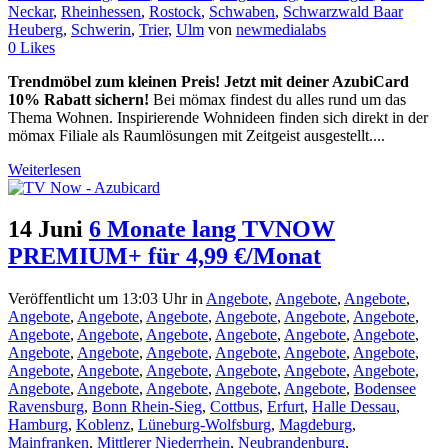
Neckar
,
Rheinhessen
,
Rostock
,
Schwaben
,
Schwarzwald Baar
Heuberg
,
Schwerin
,
Trier
,
Ulm
von
newmedialabs
0
Likes
Trendmöbel zum kleinen Preis! Jetzt mit deiner AzubiCard
10% Rabatt sichern!
Bei mömax findest du alles rund um das
Thema Wohnen. Inspirierende Wohnideen finden sich direkt in der
mömax Filiale als Raumlösungen mit Zeitgeist ausgestellt....
Weiterlesen
14 Juni
6 Monate lang TVNOW
PREMIUM+ für 4,99 €/Monat
Veröffentlicht um 13:03 Uhr
in
Angebote
,
Angebote
,
Angebote
,
Angebote
,
Angebote
,
Angebote
,
Angebote
,
Angebote
,
Angebote
,
Angebote
,
Angebote
,
Angebote
,
Angebote
,
Angebote
,
Angebote
,
Angebote
,
Angebote
,
Angebote
,
Angebote
,
Angebote
,
Angebote
,
Angebote
,
Angebote
,
Angebote
,
Angebote
,
Angebote
,
Angebote
,
Angebote
,
Angebote
,
Angebote
,
Angebote
,
Angebote
,
Bodensee
Ravensburg
,
Bonn Rhein-Sieg
,
Cottbus
,
Erfurt
,
Halle Dessau
,
Hamburg
,
Koblenz
,
Lüneburg-Wolfsburg
,
Magdeburg
,
Mainfranken
,
Mittlerer Niederrhein
,
Neubrandenburg
,