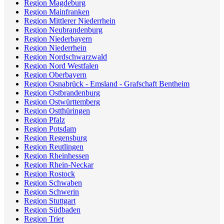
Region Magdeburg
Region Mainfranken
Region Mittlerer Niederrhein
Region Neubrandenburg
Region Niederbayern
Region Niederrhein
Region Nordschwarzwald
Region Nord Westfalen
Region Oberbayern
Region Osnabrück - Emsland - Grafschaft Bentheim
Region Ostbrandenburg
Region Ostwürttemberg
Region Ostthüringen
Region Pfalz
Region Potsdam
Region Regensburg
Region Reutlingen
Region Rheinhessen
Region Rhein-Neckar
Region Rostock
Region Schwaben
Region Schwerin
Region Stuttgart
Region Südbaden
Region Trier