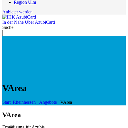
Region Ulm
Anbieter werden
In der Nähe
Über AzubiCard
Suche:
VArea
Start
Rheinhessen
Angebote
VArea
VArea
Ermäßigung für Azubis