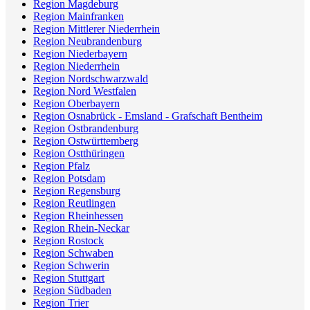
Region Magdeburg
Region Mainfranken
Region Mittlerer Niederrhein
Region Neubrandenburg
Region Niederbayern
Region Niederrhein
Region Nordschwarzwald
Region Nord Westfalen
Region Oberbayern
Region Osnabrück - Emsland - Grafschaft Bentheim
Region Ostbrandenburg
Region Ostwürttemberg
Region Ostthüringen
Region Pfalz
Region Potsdam
Region Regensburg
Region Reutlingen
Region Rheinhessen
Region Rhein-Neckar
Region Rostock
Region Schwaben
Region Schwerin
Region Stuttgart
Region Südbaden
Region Trier