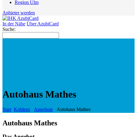
Region Ulm
Anbieter werden
In der Nähe
Über AzubiCard
Suche:
Autohaus Mathes
Start
Koblenz
Angebote
Autohaus Mathes
Autohaus Mathes
Das Angebot