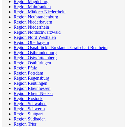
Region Magdeburg
Region Mainfranken
Region Mittlerer Niederrhein
Region Neubrandenburg
Region Niederbayern
Region Niederrhein
Region Nordschwarzwald
Region Nord Westfalen
Region Oberbayern
Region Osnabrück - Emsland - Grafschaft Bentheim
Region Ostbrandenburg
Region Ostwürttemberg
Region Ostthüringen
Region Pfalz
Region Potsdam
Region Regensburg
Region Reutlingen
Region Rheinhessen
Region Rhein-Neckar
Region Rostock
Region Schwaben
Region Schwerin
Region Stuttgart
Region Südbaden
Region Trier