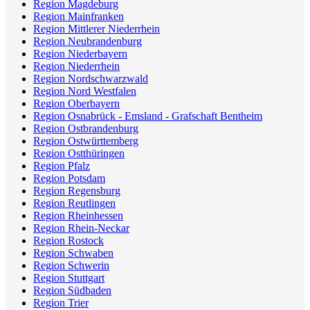
Region Magdeburg
Region Mainfranken
Region Mittlerer Niederrhein
Region Neubrandenburg
Region Niederbayern
Region Niederrhein
Region Nordschwarzwald
Region Nord Westfalen
Region Oberbayern
Region Osnabrück - Emsland - Grafschaft Bentheim
Region Ostbrandenburg
Region Ostwürttemberg
Region Ostthüringen
Region Pfalz
Region Potsdam
Region Regensburg
Region Reutlingen
Region Rheinhessen
Region Rhein-Neckar
Region Rostock
Region Schwaben
Region Schwerin
Region Stuttgart
Region Südbaden
Region Trier