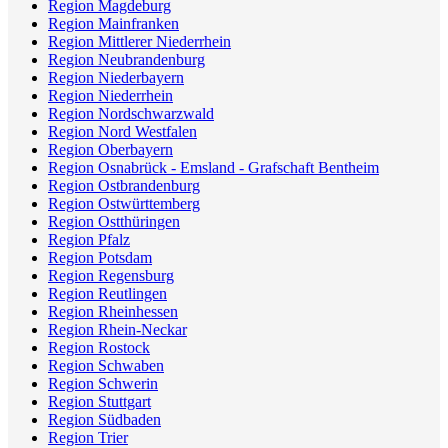
Region Magdeburg
Region Mainfranken
Region Mittlerer Niederrhein
Region Neubrandenburg
Region Niederbayern
Region Niederrhein
Region Nordschwarzwald
Region Nord Westfalen
Region Oberbayern
Region Osnabrück - Emsland - Grafschaft Bentheim
Region Ostbrandenburg
Region Ostwürttemberg
Region Ostthüringen
Region Pfalz
Region Potsdam
Region Regensburg
Region Reutlingen
Region Rheinhessen
Region Rhein-Neckar
Region Rostock
Region Schwaben
Region Schwerin
Region Stuttgart
Region Südbaden
Region Trier