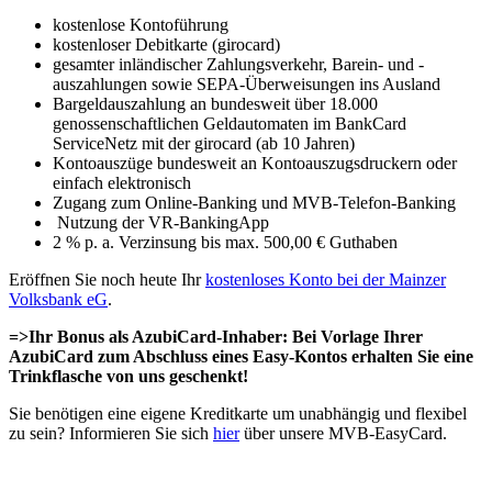
kostenlose Kontoführung
kostenloser Debitkarte (girocard)
gesamter inländischer Zahlungsverkehr, Barein- und -
auszahlungen sowie SEPA-Überweisungen ins Ausland
Bargeldauszahlung an bundesweit über 18.000
genossenschaftlichen Geldautomaten im BankCard
ServiceNetz mit der girocard (ab 10 Jahren)
Kontoauszüge bundesweit an Kontoauszugsdruckern oder
einfach elektronisch
Zugang zum Online-Banking und MVB-Telefon-Banking
Nutzung der VR-BankingApp
2 % p. a. Verzinsung bis max. 500,00 € Guthaben
Eröffnen Sie noch heute Ihr
kostenloses Konto bei der Mainzer
Volksbank eG
.
=>Ihr Bonus als AzubiCard-Inhaber: Bei Vorlage Ihrer
AzubiCard zum Abschluss eines Easy-Kontos erhalten Sie eine
Trinkflasche von uns geschenkt!
Sie benötigen eine eigene Kreditkarte um unabhängig und flexibel
zu sein? Informieren Sie sich
hier
über unsere MVB-EasyCard.