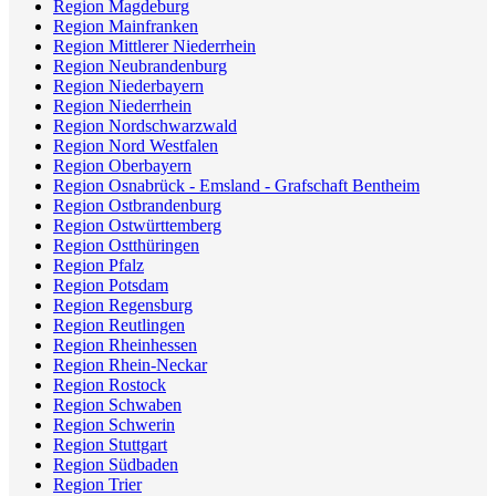
Region Magdeburg
Region Mainfranken
Region Mittlerer Niederrhein
Region Neubrandenburg
Region Niederbayern
Region Niederrhein
Region Nordschwarzwald
Region Nord Westfalen
Region Oberbayern
Region Osnabrück - Emsland - Grafschaft Bentheim
Region Ostbrandenburg
Region Ostwürttemberg
Region Ostthüringen
Region Pfalz
Region Potsdam
Region Regensburg
Region Reutlingen
Region Rheinhessen
Region Rhein-Neckar
Region Rostock
Region Schwaben
Region Schwerin
Region Stuttgart
Region Südbaden
Region Trier