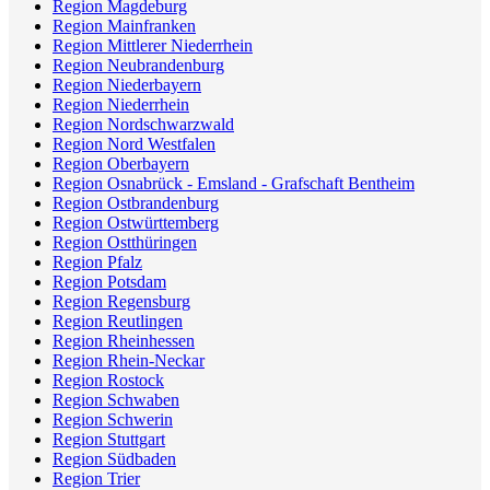
Region Magdeburg
Region Mainfranken
Region Mittlerer Niederrhein
Region Neubrandenburg
Region Niederbayern
Region Niederrhein
Region Nordschwarzwald
Region Nord Westfalen
Region Oberbayern
Region Osnabrück - Emsland - Grafschaft Bentheim
Region Ostbrandenburg
Region Ostwürttemberg
Region Ostthüringen
Region Pfalz
Region Potsdam
Region Regensburg
Region Reutlingen
Region Rheinhessen
Region Rhein-Neckar
Region Rostock
Region Schwaben
Region Schwerin
Region Stuttgart
Region Südbaden
Region Trier