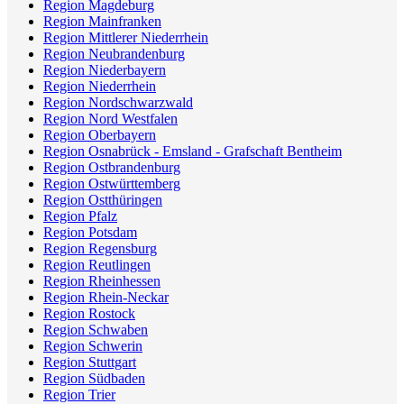
Region Magdeburg
Region Mainfranken
Region Mittlerer Niederrhein
Region Neubrandenburg
Region Niederbayern
Region Niederrhein
Region Nordschwarzwald
Region Nord Westfalen
Region Oberbayern
Region Osnabrück - Emsland - Grafschaft Bentheim
Region Ostbrandenburg
Region Ostwürttemberg
Region Ostthüringen
Region Pfalz
Region Potsdam
Region Regensburg
Region Reutlingen
Region Rheinhessen
Region Rhein-Neckar
Region Rostock
Region Schwaben
Region Schwerin
Region Stuttgart
Region Südbaden
Region Trier