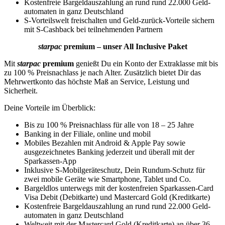
Kosten­freie Bargeldauszahlung an rund rund 22.000 Geld­
automaten in ganz Deutschland
S-Vorteilswelt freischalten und Geld-zurück-Vorteile sichern
mit S-Cashback bei teilnehmenden Partnern
starpac
premium – unser All Inclusive Paket
Mit
starpac
premium
genießt Du ein Konto der Extraklasse mit bis
zu 100 % Preisnachlass je nach Alter. Zusätzlich bietet Dir das
Mehrwertkonto das höchste Maß an Service, Leistung und
Sicherheit.
Deine Vorteile im Überblick:
Bis zu 100 % Preisnachlass für alle von 18 – 25 Jahre
Banking in der Filiale, online und mobil
Mobiles Bezahlen mit Android & Apple Pay sowie
ausgezeichnetes Banking jederzeit und überall mit der
Sparkassen-App
Inklusive S-Mobilgeräteschutz, Dein Rundum-Schutz für
zwei mobile Geräte wie Smartphone, Tablet und Co.
Bargeld­los unterwegs mit der kosten­freien Sparkassen-Card
Visa Debit (Debitkarte) und Mastercard Gold (Kreditkarte)
Kosten­freie Bargeldauszahlung an rund rund 22.000 Geld­
automaten in ganz Deutschland
Weltweit mit der Mastercard Gold (Kreditkarte) an über 36