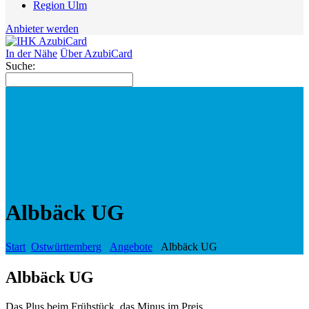
Region Ulm
Anbieter werden
In der Nähe
Über AzubiCard
Suche:
Albbäck UG
Start
Ostwürttemberg
Angebote
Albbäck UG
Albbäck UG
Das Plus beim Frühstück, das Minus im Preis