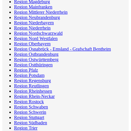
Region Magdeburg
Region Mainfranken
Region Mittlerer Niederrhein
Region Neubrandenburg
Region Niederbayern
Region Niederrhein
Region Nordschwarzwald
Region Nord Westfalen
Region Oberbayern
Region Osnabrück - Emsland - Grafschaft Bentheim
Region Ostbrandenburg
Region Ostwürttemberg
Region Ostthüringen
Region Pfalz
Region Potsdam
Region Regensburg
Region Reutlingen
Region Rheinhessen
Region Rhein-Neckar
Region Rostock
Region Schwaben
Region Schwerin
Region Stuttgart
Region Südbaden
Region Trier