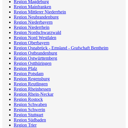
Region Magdeburg
Region Mainfranken
Region Mittlerer Niederrhein
Region Neubrandenburg
Region Niederbayern
Region Niederrhein
Region Nordschwarzwald
Region Nord Westfalen
Region Oberbayern
Region Osnabrück - Emsland - Grafschaft Bentheim
Region Ostbrandenburg
Region Ostwürttemberg
Region Ostthüringen
Region Pfalz
Region Potsdam
Region Regensburg
Region Reutlingen
Region Rheinhessen
Region Rhein-Neckar
Region Rostock
Region Schwaben
Region Schwerin
Region Stuttgart
Region Südbaden
Region Trier