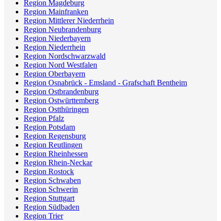
Region Magdeburg
Region Mainfranken
Region Mittlerer Niederrhein
Region Neubrandenburg
Region Niederbayern
Region Niederrhein
Region Nordschwarzwald
Region Nord Westfalen
Region Oberbayern
Region Osnabrück - Emsland - Grafschaft Bentheim
Region Ostbrandenburg
Region Ostwürttemberg
Region Ostthüringen
Region Pfalz
Region Potsdam
Region Regensburg
Region Reutlingen
Region Rheinhessen
Region Rhein-Neckar
Region Rostock
Region Schwaben
Region Schwerin
Region Stuttgart
Region Südbaden
Region Trier