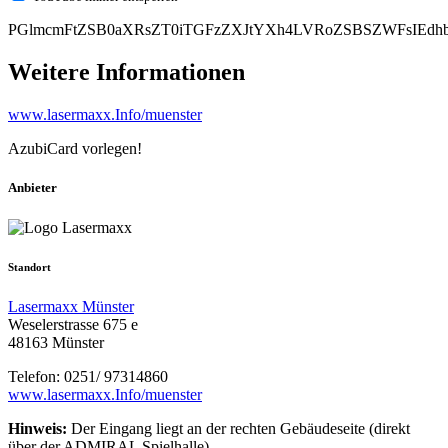
PGlmcmFtZSB0aXRsZT0iTGFzZXJtYXh4LVRoZSBSZWFsIEdhb
Weitere Informationen
www.lasermaxx.Info/muenster
AzubiCard vorlegen!
Anbieter
Standort
Lasermaxx Münster
Weselerstrasse 675 e
48163 Münster
Telefon: 0251/ 97314860
www.lasermaxx.Info/muenster
Hinweis:
Der Eingang liegt an der rechten Gebäudeseite (direkt
über der ADMIRAL Spielhalle).