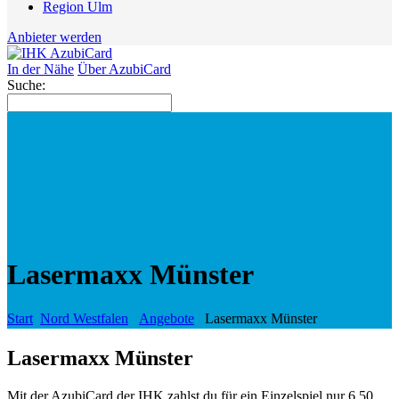
Region Ulm
Anbieter werden
In der Nähe
Über AzubiCard
Suche:
Lasermaxx Münster
Start
Nord Westfalen
Angebote
Lasermaxx Münster
Lasermaxx Münster
Mit der AzubiCard der IHK zahlst du für ein Einzelspiel nur 6,50