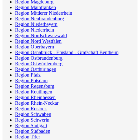
Region Magdeburg
Region Mainfranken
Region Mittlerer Niederrhein
Region Neubrandenburg
Region Niederbayern
Region Niederrhein
Region Nordschwarzwald
Region Nord Westfalen
Region Oberbayern
Region Osnabrück - Emsland - Grafschaft Bentheim
Region Ostbrandenburg
Region Ostwürttemberg
Region Ostthüringen
Region Pfalz
Region Potsdam
Region Regensburg
Region Reutlingen
Region Rheinhessen
Region Rhein-Neckar
Region Rostock
Region Schwaben
Region Schwerin
Region Stuttgart
Region Südbaden
Region Trier